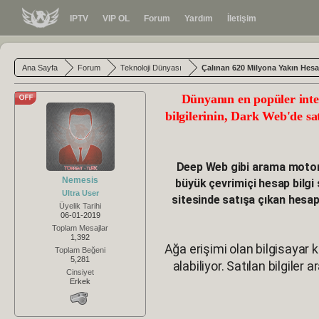
IPTV
VIP OL
Forum
Yardım
İletişim
Ana Sayfa
Forum
Teknoloji Dünyası
Çalınan 620 Milyona Yakın Hesap
Dünyanın en popüler intern
bilgilerinin, Dark Web'de sat
Deep Web gibi arama motorl
Nemesis
büyük çevrimiçi hesap bilgi 
Ultra User
sitesinde satışa çıkan hesap
Üyelik Tarihi
06-01-2019
Toplam Mesajlar
1,392
Ağa erişimi olan bilgisayar 
Toplam Beğeni
5,281
alabiliyor. Satılan bilgiler 
Cinsiyet
Erkek