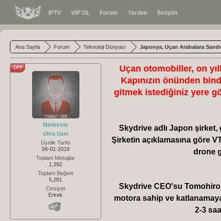
IPTV
VIP OL
Forum
Yardım
İletişim
Ana Sayfa
Forum
Teknoloji Dünyası
Japonya, Uçan Arabalara Sandı
Uçan otomobiller, on yı
Kapınızın önünden bindi
gitmek istediğiniz yere g
Nemesis
Skydrive adlı Japon şirket, 
Ultra User
Şirketin açıklamasına göre VTOL
Üyelik Tarihi
06-01-2019
drone g
Toplam Mesajlar
1,392
Toplam Beğeni
5,281
Skydrive CEO'su Tomohiro F
Cinsiyet
Erkek
motora sahip ve katlanamayan
2-3 saa