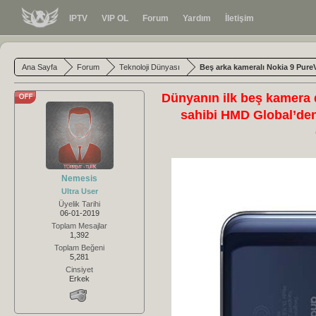
IPTV
VIP OL
Forum
Yardım
İletişim
Ana Sayfa
Forum
Teknoloji Dünyası
Beş arka kameralı Nokia 9 PureV
Dünyanın ilk beş kamera d
sahibi HMD Global’den
Nemesis
Ultra User
Üyelik Tarihi
06-01-2019
Toplam Mesajlar
1,392
Toplam Beğeni
5,281
Cinsiyet
Erkek