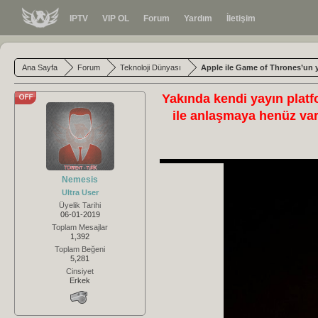
IPTV
VIP OL
Forum
Yardım
İletişim
Ana Sayfa
Forum
Teknoloji Dünyası
Apple ile Game of Thrones’un 
Yakında kendi yayın platf
ile anlaşmaya henüz vara
Nemesis
Ultra User
Üyelik Tarihi
06-01-2019
Toplam Mesajlar
1,392
Toplam Beğeni
5,281
Cinsiyet
Erkek