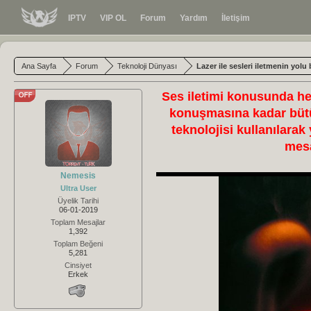
IPTV
VIP OL
Forum
Yardım
İletişim
Ana Sayfa
Forum
Teknoloji Dünyası
Lazer ile sesleri iletmenin yolu
Ses iletimi konusunda he
konuşmasına kadar bütün
teknolojisi kullanılara
mesa
Nemesis
Ultra User
Üyelik Tarihi
06-01-2019
Toplam Mesajlar
1,392
Toplam Beğeni
5,281
Cinsiyet
Erkek