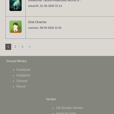
Elektronik Yazılım Assembly MicroCo...
erkan34
, 31-05-2020 22:13
Disk Onarma
cosmos
, 08-04-2020 11:54
1
2
3
»
Sosyal Medya
Facebook
Instagram
Discord
Revolt
Yardım
Sık Sorulan Sorular
Genel Kurallar