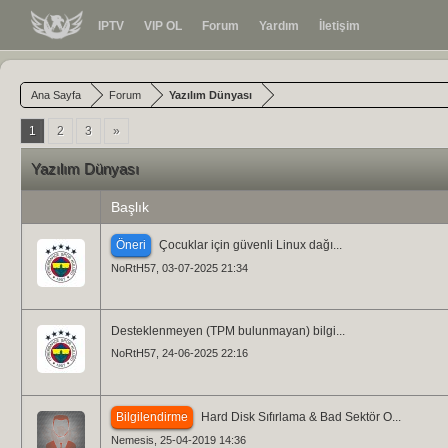
IPTV
VIP OL
Forum
Yardım
İletişim
Ana Sayfa
Forum
Yazılım Dünyası
1
2
3
»
Yazılım Dünyası
Başlık
Öneri
Çocuklar için güvenli Linux dağı...
NoRtH57
, 03-07-2025 21:34
Desteklenmeyen (TPM bulunmayan) bilgi...
NoRtH57
, 24-06-2025 22:16
Bilgilendirme
Hard Disk Sıfırlama & Bad Sektör O...
Nemesis
, 25-04-2019 14:36