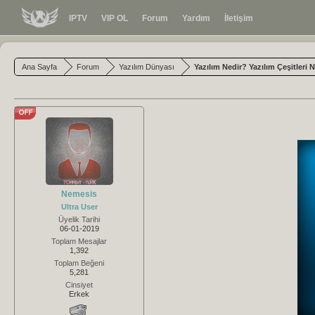
IPTV
VIP OL
Forum
Yardım
İletişim
Ana Sayfa
Forum
Yazılım Dünyası
Yazılım Nedir? Yazılım Çeşitleri N
Nemesis
Ultra User
Üyelik Tarihi
06-01-2019
Toplam Mesajlar
1,392
Toplam Beğeni
5,281
Cinsiyet
Erkek