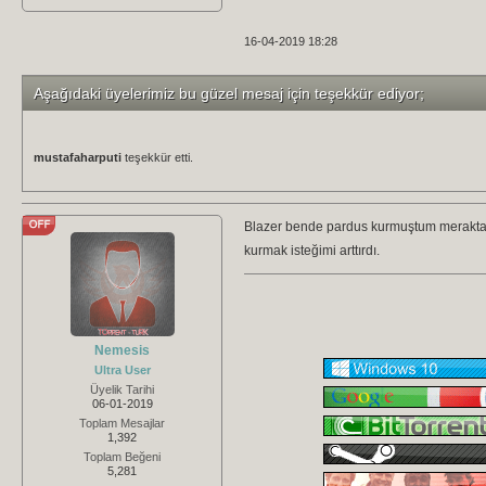
16-04-2019 18:28
Aşağıdaki üyelerimiz bu güzel mesaj için teşekkür ediyor;
mustafaharputi
teşekkür etti.
Blazer bende pardus kurmuştum meraktan 
kurmak isteğimi arttırdı.
Nemesis
Ultra User
Üyelik Tarihi
06-01-2019
Toplam Mesajlar
1,392
Toplam Beğeni
5,281