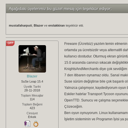
Aşağıdaki üyelerimiz bu güzel mesaj için teşekkür ediyor;
mustafaharputi
,
Blazer
ve
erolakkiran
teşekkür etti.
Freware (Ücretsiz) yazılım temin etmenin 
ortamda ya ücretsizdir veya alternatifi d
kullanıcı dostudur. Oturmuş ekran görüntül
15.0 arasında canınızı sıkacak değişiklikl
KnightsAndMerchants diye çok sevdiğim bi
7 den itibaren oynamaz oldu. Sanal makin
Blazer
Suse sürüm değiştirse bile çok başarılı o
SuSe Leap 15.4
Üyelik Tarihi
Yalnızca çalışmıyor, kaydediyorum oyun b
28-11-2018
Eskiler hatırlar Transport Tycoon oyunun
Toplam Mesajlar
114
OpenTTD. Sunucu ve çalışma seçenekleri va
Toplam Beğeni
Çözeceğim.
423
Ben oyun oynuyorum. Linux kullanamam d
Cinsiyet
Erkek
İşletim sisteminin ve Programın İyisi ya 