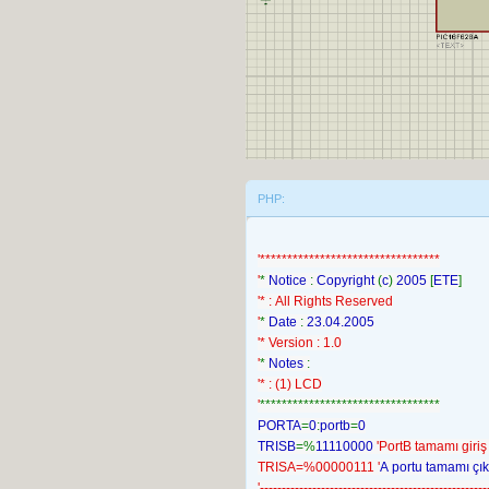
PHP:
'*********************************
'
* 
Notice 
: 
Copyright 
(
c
) 
2005 
[
ETE
]
'* : All Rights Reserved
'
* 
Date 
: 
23.04.2005
'* Version : 1.0
'
* 
Notes 
:
'* : (1) LCD
'
*********************************
PORTA
=
0
:
portb
=
0
TRISB
=%
11110000 
'PortB tamamı giriş 
TRISA=%00000111 '
A portu tamamı çık
'----------------------------------------------------