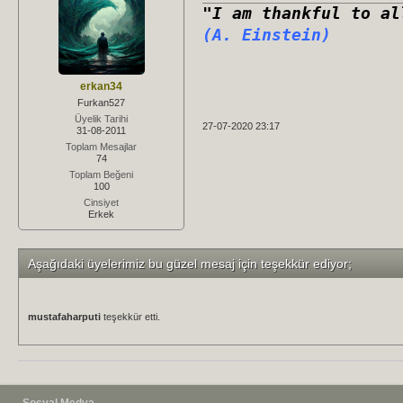
"I am thankful to al
(A. Einstein)
erkan34
Furkan527
Üyelik Tarihi
27-07-2020 23:17
31-08-2011
Toplam Mesajlar
74
Toplam Beğeni
100
Cinsiyet
Erkek
Aşağıdaki üyelerimiz bu güzel mesaj için teşekkür ediyor;
mustafaharputi
teşekkür etti.
Sosyal Medya