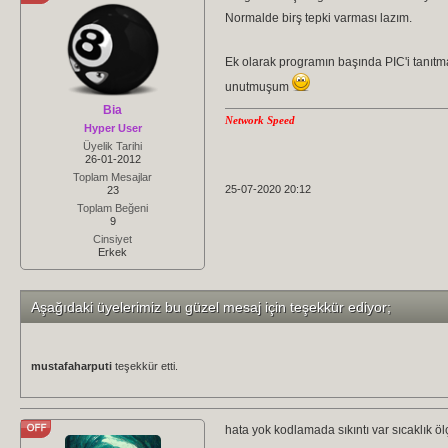
TEMP 
= 
625 
* (
HAM
+
1
) 
'
Normalde birş tepki varması lazım.
ISI = DIV32 10 ' 
Div32 hassas derece he
GEC
:
Ek olarak programın başında PIC'i tanıtm
FLOAT 
= (
ISI 
//1000)/100
unutmuşum
ISI
=
ISI
/
1000
Bia
LCDOUT $FE
,$
1
,
sign
,
DEC ISI
,
"."
,
DEC1
Network Speed
Hyper User
Pause 1000
Üyelik Tarihi
goto gec
26-01-2012
END
Toplam Mesajlar
25-07-2020 20:12
23
Toplam Beğeni
9
Cinsiyet
Erkek
Aşağıdaki üyelerimiz bu güzel mesaj için teşekkür ediyor;
mustafaharputi
teşekkür etti.
hata yok kodlamada sıkıntı var sıcaklık ö