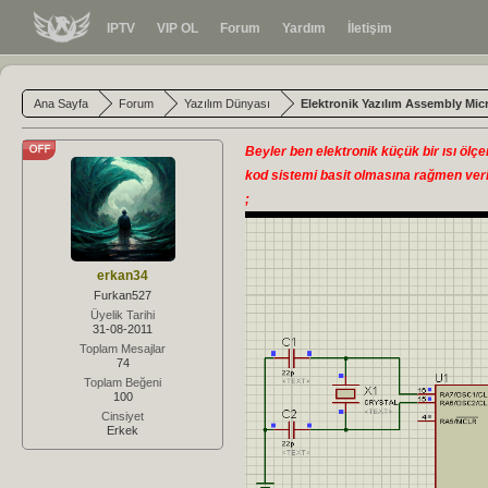
IPTV
VIP OL
Forum
Yardım
İletişim
Ana Sayfa
Forum
Yazılım Dünyası
Elektronik Yazılım Assembly Mic
Beyler ben elektronik küçük bir ısı ölç
kod sistemi basit olmasına rağmen ve
;
erkan34
Furkan527
Üyelik Tarihi
31-08-2011
Toplam Mesajlar
74
Toplam Beğeni
100
Cinsiyet
Erkek