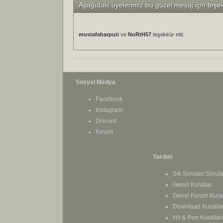
Aşağıdaki üyelerimiz bu güzel mesaj için teşe
mustafaharputi
ve
NoRtH57
teşekkür etti.
Sosyal Medya
Facebook
Instagram
Discord
Revolt
Yardım
Sık Sorulan Sorula
Genel Kurallar
Genel Forum Kural
Download Kurallar
Hit & Run Kuralları