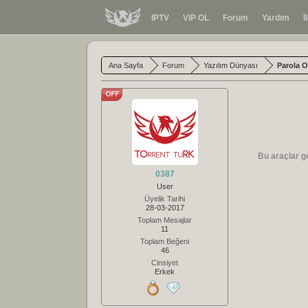
IPTV
VIP OL
Forum
Yardım
İ
Ana Sayfa
Forum
Yazılım Dünyası
Parola 
Bu araçlar ge
0387
User
Üyelik Tarihi
28-03-2017
Toplam Mesajlar
11
Toplam Beğeni
46
Cinsiyet
Erkek