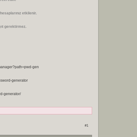
 hesaplarınız etkilenir.
ıt gerektirmez.
dmanager?path=pwd-gen
assword-generator
rd-generator/
#1