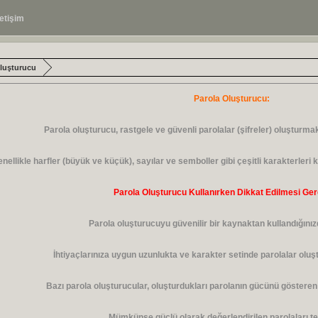
letişim
Oluşturucu
Parola Oluşturucu:
Parola oluşturucu, rastgele ve güvenli parolalar (şifreler) oluşturmak i
nellikle harfler (büyük ve küçük), sayılar ve semboller gibi çeşitli karakterleri k
Parola Oluşturucu Kullanırken Dikkat Edilmesi Ger
Parola oluşturucuyu güvenilir bir kaynaktan kullandığını
İhtiyaçlarınıza uygun uzunlukta ve karakter setinde parolalar oluşt
Bazı parola oluşturucular, oluşturdukları parolanın gücünü gösteren
Mümkünse güçlü olarak değerlendirilen parolaları te