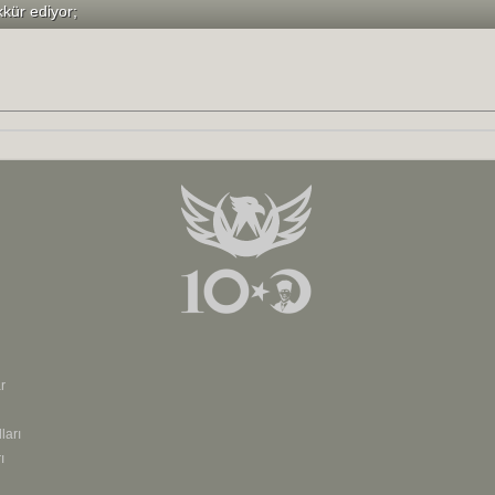
kkür ediyor;
r
ları
ı