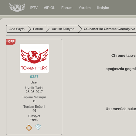
IPTV
VIP OL
Forum
Yardım
İletişim
Ana Sayfa
Forum
Yazılım Dünyası
CCleaner ile Chrome Geçmişi ve 
Chrome tarayı
açtığınızda geçm
0387
User
Üyelik Tarihi
28-03-2017
Toplam Mesajlar
11
Toplam Beğeni
Üst menüde buluna
46
Cinsiyet
Erkek