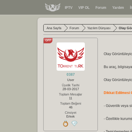
IPTV
VIP OL
Forum
Yardım
İ
Ana Sayfa
Forum
Yazılım Dünyası
Olay Gör
Olay Görüntüleyic
Bu araç, bilgisaya
0387
Olay Görüntüleyici
User
Üyelik Tarihi
28-03-2017
Dikkat Edilmesi 
Toplam Mesajlar
11
Toplam Beğeni
- Güvenlik veya si
46
Cinsiyet
Erkek
- Özellikle kurums
- Temizlemeden ön