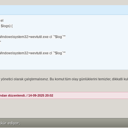
el

$logs) {

Windows\system32>wevtutil.exe cl `"$log`""



Windows\system32>wevtutil.exe cl `"$log`""

önetici olarak çalıştırmalısınız. Bu komut tüm olay günlüklerini temizler, dikkatli kul
ndan düzenlendi. / 14-09-2025 20:02
kkür ediyor;