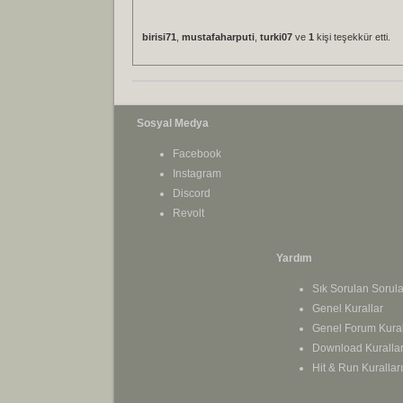
birisi71
,
mustafaharputi
,
turki07
ve
1
kişi teşekkür etti.
Sosyal Medya
Facebook
Instagram
Discord
Revolt
Yardım
Sık Sorulan Sorula
Genel Kurallar
Genel Forum Kural
Download Kurallar
Hit & Run Kuralları