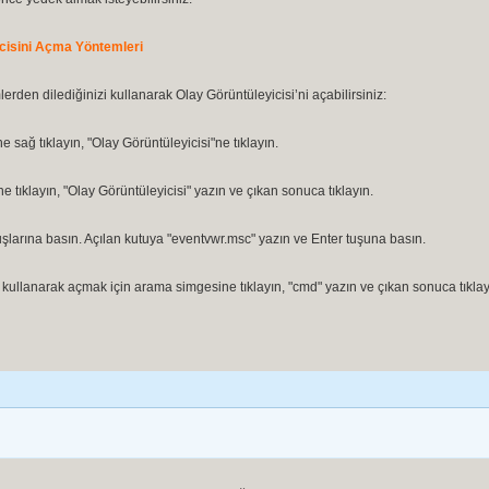
cisini Açma Yöntemleri
rden dilediğinizi kullanarak Olay Görüntüleyicisi’ni açabilirsiniz:
e sağ tıklayın, "Olay Görüntüleyicisi"ne tıklayın.
 tıklayın, "Olay Görüntüleyicisi" yazın ve çıkan sonuca tıklayın.
şlarına basın. Açılan kutuya "eventvwr.msc" yazın ve Enter tuşuna basın.
i kullanarak açmak için arama simgesine tıklayın, "cmd" yazın ve çıkan sonuca tıklay