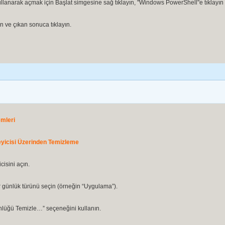
ullanarak açmak için Başlat simgesine sağ tıklayın, "Windows PowerShell"e tıklayın
n ve çıkan sonuca tıklayın.
mleri
eyicisi Üzerinden Temizleme
cisini açın.
 günlük türünü seçin (örneğin “Uygulama”).
ünlüğü Temizle…” seçeneğini kullanın.