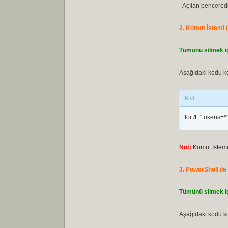
- Açılan pencerede
2. Komut İstemi 
Tümünü silmek iç
Aşağıdaki kodu ko
Kod:
for /F "tokens=*
Not:
Komut İstemi'
3. PowerShell ile
Tümünü silmek iç
Aşağıdaki kodu ko