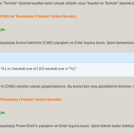
 "Temizle" diyerek kayıtları kalıcı olarak silebilir veya "Kaydet ve Temizle" diyerek b
(CMD) ile Temizleme (Yönetici Yetkisi Gerekir)
in:
pyalayıp Komut İstemi'ne (CMD) yapıştırın ve Enter tuşuna basın. İşlem tamamlan
" %1 in ('wevtutil.exe el') DO wevtutil.exe cl "%1"
ni (CMD) yönetici olarak çalıştırmalısınız. Bu komut tüm olay günlüklerini temizler; di
 Temizleme (Yönetici Yetkisi Gerekir)
in:
pyalayıp PowerShell’e yapıştırın ve Enter tuşuna basın. İşlem bitene kadar bekleyi