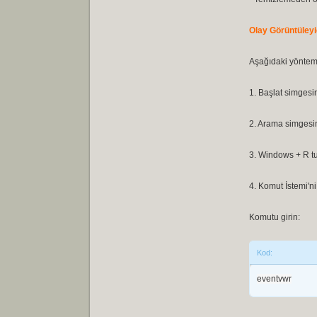
Olay Görüntüleyi
Aşağıdaki yöntemle
1. Başlat simgesin
2. Arama simgesine
3. Windows + R tu
4. Komut İstemi'n
Komutu girin:
Kod:
eventvwr