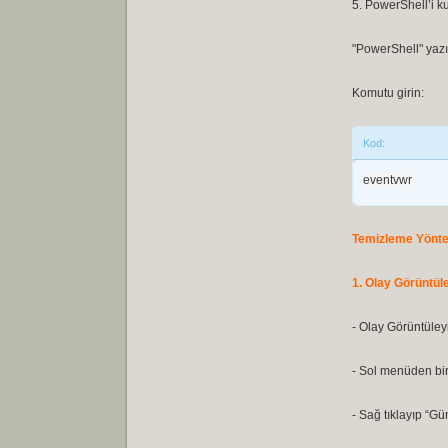
5. PowerShell’i k
"PowerShell" yazı
Komutu girin:
Kod:
eventvwr
Temizleme Yönte
1.
Olay Görüntül
- Olay Görüntüleyi
- Sol menüden bir
- Sağ tıklayıp “G