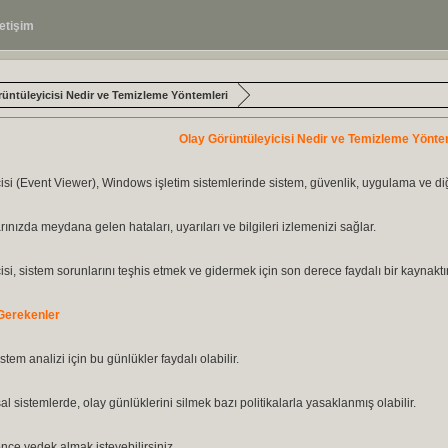
letişim
üntüleyicisi Nedir ve Temizleme Yöntemleri
Olay Görüntüleyicisi Nedir ve Temizleme Yönte
isi (Event Viewer), Windows işletim sistemlerinde sistem, güvenlik, uygulama ve diğe
rınızda meydana gelen hataları, uyarıları ve bilgileri izlemenizi sağlar.
si, sistem sorunlarını teşhis etmek ve gidermek için son derece faydalı bir kaynaktır
Gerekenler
stem analizi için bu günlükler faydalı olabilir.
al sistemlerde, olay günlüklerini silmek bazı politikalarla yasaklanmış olabilir.
ce yedek almak isteyebilirsiniz.