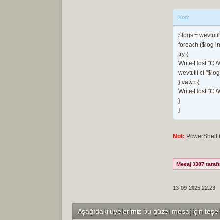
Kod:
$logs = wevtutil 
foreach ($log in 
try {

Write-Host "C:\
wevtutil cl "$log"
} catch {

Write-Host "C:\
}

}
Not:
PowerShell’i y
Mesaj 0387 tarafı
13-09-2025 22:23
Aşağıdaki üyelerimiz bu güzel mesaj için teşe