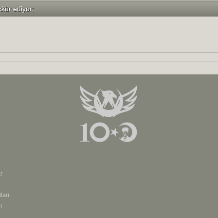
kkür ediyor;
r
ları
ı