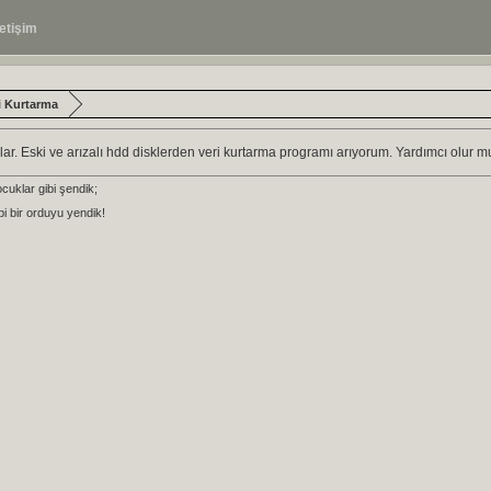
letişim
i Kurtarma
r. Eski ve arızalı hdd disklerden veri kurtarma programı arıyorum. Yardımcı olur 
ocuklar gibi şendik;
bi bir orduyu yendik!