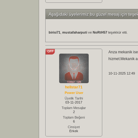
Aşağıdaki üyelerimiz bu güzel mesaj için teşe
birisi71
,
mustafaharputi
ve
NoRtH57
teşekkür etti.
Arıza mekanik ise 
hizmet.Mekanik ar
10-11-2025 12:49
hellstar71
Power User
Üyelik Tarihi
03-11-2017
Toplam Mesajlar
2
Toplam Beğeni
6
Cinsiyet
Erkek