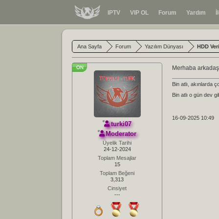
IPTV
VIP OL
Forum
Yardım
İ
Ana Sayfa
Forum
Yazılım Dünyası
HDD Ver
Merhaba arkadaşla
Bin atlı, akınlarda ç
Bin atlı o gün dev gi
16-09-2025 10:49
turki07
Moderator
Üyelik Tarihi
24-12-2024
Toplam Mesajlar
15
Toplam Beğeni
3,313
Cinsiyet
---