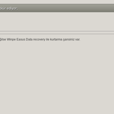
kkür ediyor;
ilse Winpe Easus Data recovery ile kurtarma şansiniz var.