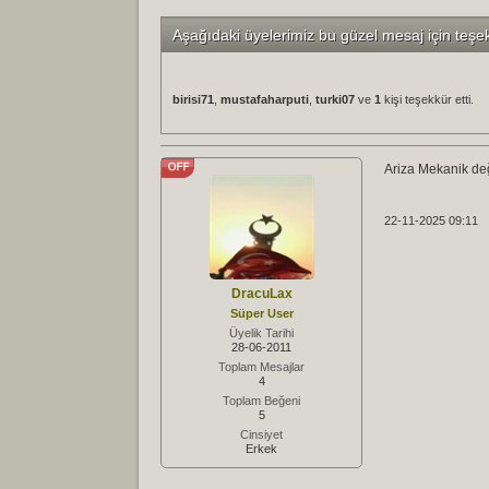
Aşağıdaki üyelerimiz bu güzel mesaj için teşe
birisi71
,
mustafaharputi
,
turki07
ve
1
kişi teşekkür etti.
Ariza Mekanik değ
22-11-2025 09:11
DracuLax
Süper User
Üyelik Tarihi
28-06-2011
Toplam Mesajlar
4
Toplam Beğeni
5
Cinsiyet
Erkek