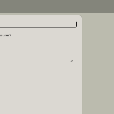
musunuz?
#1