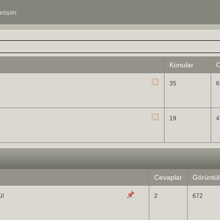
letişim
Konular
C
35
6
19
4
Cevaplar
Görüntü
ü!
2
672