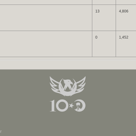
13
4,806
0
1,452
r