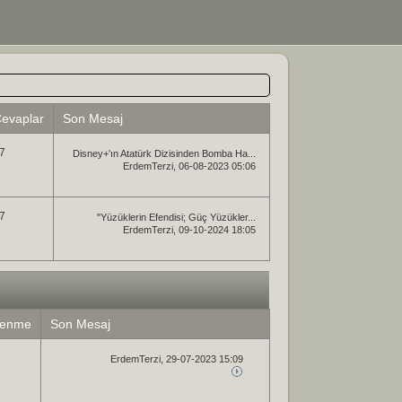
evaplar
Son Mesaj
7
Disney+'ın Atatürk Dizisinden Bomba Ha...
ErdemTerzi
, 06-08-2023 05:06
7
"Yüzüklerin Efendisi; Güç Yüzükler...
ErdemTerzi
, 09-10-2024 18:05
lenme
Son Mesaj
ErdemTerzi
, 29-07-2023 15:09