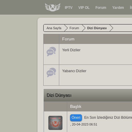
IPTV
VIP OL
Forum
Yardım
İ
Ana Sayfa
Forum
Dizi Dünyası
Forum
Yerli Diziler
Yabancı Diziler
Dizi Dünyası
Başlık
Öneri
En Son İzlediğiniz Dizi Bölüm
, 20-04-2023 06:51