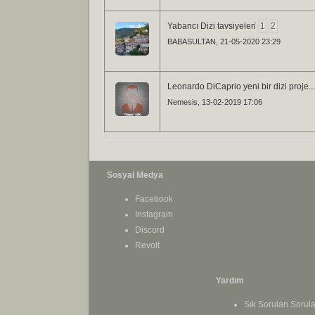
Yabancı Dizi tavsiyeleri
1
2
BABASULTAN
, 21-05-2020 23:29
Leonardo DiCaprio yeni bir dizi proje...
Nemesis
, 13-02-2019 17:06
Sosyal Medya
Facebook
Instagram
Discord
Revolt
Yardım
Sık Sorulan Sorula