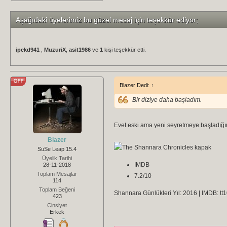
Aşağıdaki üyelerimiz bu güzel mesaj için teşekkür ediyor;
ipekd941
,
MuzuriX
,
asit1986
ve
1
kişi teşekkür etti.
Blazer Dedi:
↑
Bir diziye daha başladım.
Evet eski ama yeni seyretmeye başladığım 
Blazer
SuSe Leap 15.4
Üyelik Tarihi
IMDB
28-11-2018
Toplam Mesajlar
7.2/10
114
Toplam Beğeni
Shannara Günlükleri
Yıl:
2016
| IMDB:
tt
423
Cinsiyet
Erkek