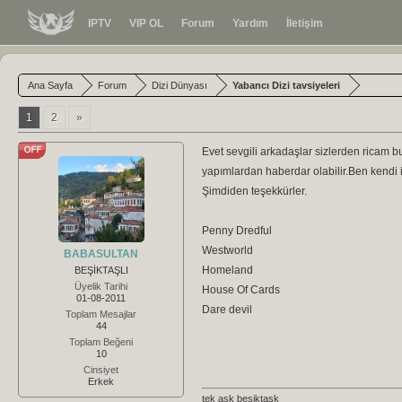
IPTV
VIP OL
Forum
Yardım
İletişim
Ana Sayfa
Forum
Dizi Dünyası
Yabancı Dizi tavsiyeleri
1
2
»
Evet sevgili arkadaşlar sizlerden ricam b
yapımlardan haberdar olabilir.Ben kendi i
Şimdiden teşekkürler.
Penny Dredful
Westworld
BABASULTAN
Homeland
BEŞİKTAŞLI
Üyelik Tarihi
House Of Cards
01-08-2011
Dare devil
Toplam Mesajlar
44
Toplam Beğeni
10
Cinsiyet
Erkek
tek aşk beşiktaşk