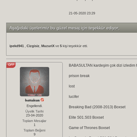
21-05-2020 23:29
Aşağıdaki üyelerimiz bu güzel mesaj için teşekkür ediyor;
ipekd941
,
Cizgisiz
,
MuzuriX
ve
5
kişi teşekkür etti.
BABASULTAN kardeşim çok dizi izledim ha
prison break
lost
lucifer
battalcan
Engellendi.
Breaking Bad (2008-2013) Boxset
Üyelik Tarihi
23-04-2020
Elite S01.S03 Boxset
Toplam Mesajlar
1
Game of Thrones Boxset
Toplam Beğeni
9