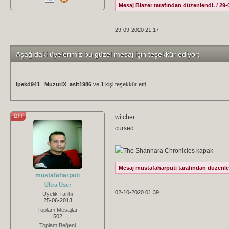
Mesaj Blazer tarafından düzenlendi. / 29-
29-09-2020 21:17
Aşağıdaki üyelerimiz bu güzel mesaj için teşekkür ediyor;
ipekd941
,
MuzuriX
,
asit1986
ve
1
kişi teşekkür etti.
witcher
cursed
Mesaj mustafaharputi tarafından düzenlen
mustafaharputi
Ultra User
02-10-2020 01:39
Üyelik Tarihi
25-06-2013
Toplam Mesajlar
502
Toplam Beğeni