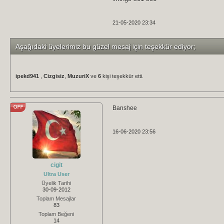
21-05-2020 23:34
Aşağıdaki üyelerimiz bu güzel mesaj için teşekkür ediyor;
ipekd941
,
Cizgisiz
,
MuzuriX
ve
6
kişi teşekkür etti.
Banshee
16-06-2020 23:56
cigit
Ultra User
Üyelik Tarihi
30-09-2012
Toplam Mesajlar
83
Toplam Beğeni
14