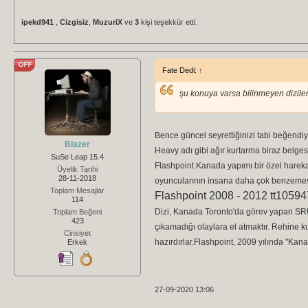
ipekd941
,
Cizgisiz
,
MuzuriX
ve
3
kişi teşekkür etti.
Fate Dedi:
↑
şu konuya varsa bilinmeyen dizile
Bence güncel seyrettiğinizi tabi beğend
Blazer
Heavy adı gibi ağır kurtarma biraz belgese
SuSe Leap 15.4
Flashpoint Kanada yapımı bir özel harekat 
Üyelik Tarihi
28-11-2018
oyuncularının insana daha çok benzemesi.
Toplam Mesajlar
Flashpoint
2008 - 2012
tt1059
114
Dizi, Kanada Toronto'da görev yapan SRU 
Toplam Beğeni
423
çıkamadığı olaylara el atmaktır. Rehine
Cinsiyet
hazırdırlar.Flashpoint, 2009 yılında "Kanad
Erkek
27-09-2020 13:06