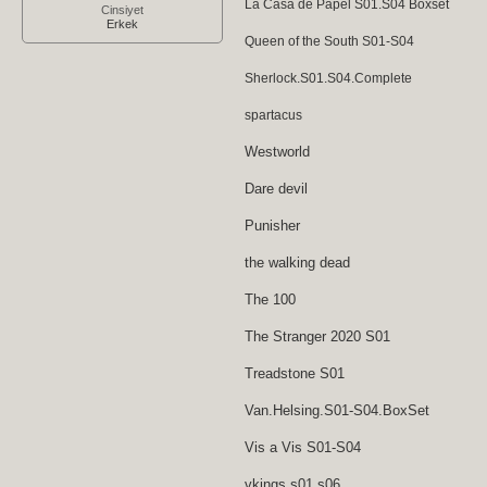
La Casa de Papel S01.S04 Boxset
Cinsiyet
Erkek
Queen of the South S01-S04
Sherlock.S01.S04.Complete
spartacus
Westworld
Dare devil
Punisher
the walking dead
The 100
The Stranger 2020 S01
Treadstone S01
Van.Helsing.S01-S04.BoxSet
Vis a Vis S01-S04
vkings s01 s06