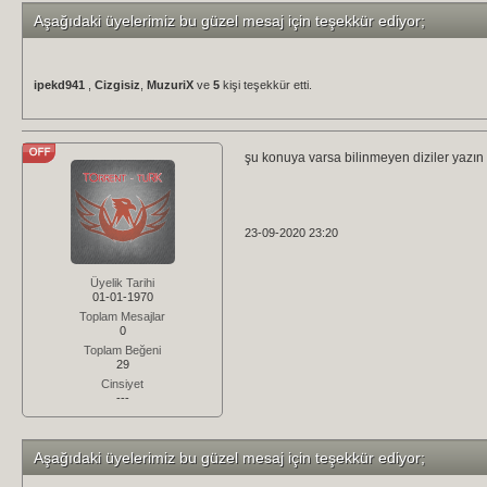
Aşağıdaki üyelerimiz bu güzel mesaj için teşekkür ediyor;
ipekd941
,
Cizgisiz
,
MuzuriX
ve
5
kişi teşekkür etti.
şu konuya varsa bilinmeyen diziler yazı
23-09-2020 23:20
Üyelik Tarihi
01-01-1970
Toplam Mesajlar
0
Toplam Beğeni
29
Cinsiyet
---
Aşağıdaki üyelerimiz bu güzel mesaj için teşekkür ediyor;