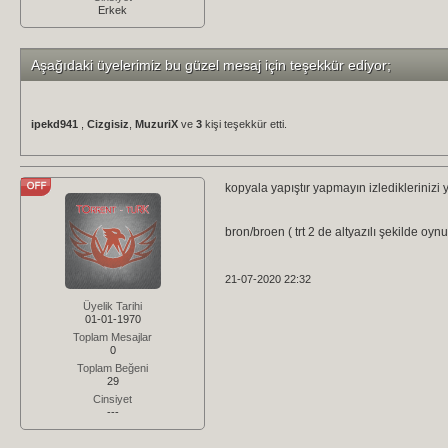
Erkek
Aşağıdaki üyelerimiz bu güzel mesaj için teşekkür ediyor;
ipekd941
,
Cizgisiz
,
MuzuriX
ve
3
kişi teşekkür etti.
kopyala yapıştır yapmayın izlediklerinizi y
bron/broen ( trt 2 de altyazılı şekilde oyn
21-07-2020 22:32
Üyelik Tarihi
01-01-1970
Toplam Mesajlar
0
Toplam Beğeni
29
Cinsiyet
---