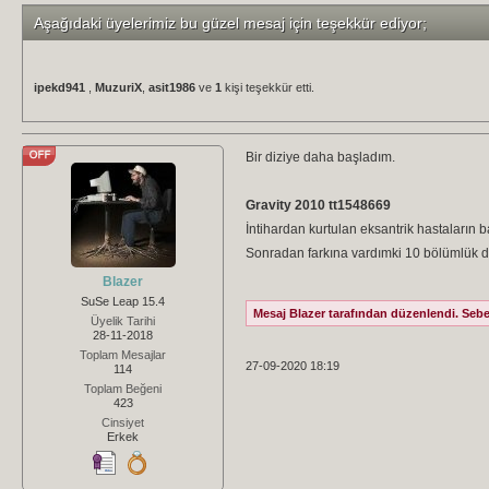
Aşağıdaki üyelerimiz bu güzel mesaj için teşekkür ediyor;
ipekd941
,
MuzuriX
,
asit1986
ve
1
kişi teşekkür etti.
Bir diziye daha başladım.
Gravity
2010
tt1548669
İntihardan kurtulan eksantrik hastaların 
Sonradan farkına vardımki 10 bölümlük diz
Blazer
SuSe Leap 15.4
Mesaj Blazer tarafından düzenlendi. Sebep
Üyelik Tarihi
28-11-2018
Toplam Mesajlar
27-09-2020 18:19
114
Toplam Beğeni
423
Cinsiyet
Erkek