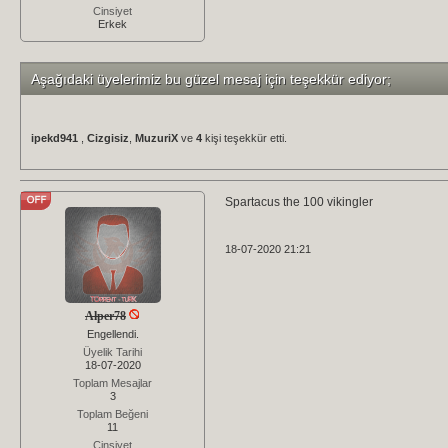
Cinsiyet
Erkek
Aşağıdaki üyelerimiz bu güzel mesaj için teşekkür ediyor;
ipekd941
,
Cizgisiz
,
MuzuriX
ve
4
kişi teşekkür etti.
Spartacus the 100 vikingler
18-07-2020 21:21
Alper78
Engellendi.
Üyelik Tarihi
18-07-2020
Toplam Mesajlar
3
Toplam Beğeni
11
Cinsiyet