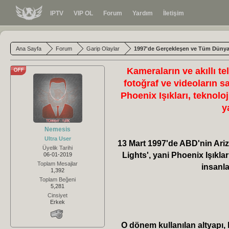
IPTV
VIP OL
Forum
Yardım
İletişim
Ana Sayfa
Forum
Garip Olaylar
1997'de Gerçekleşen ve Tüm Dünyayı
Kameraların ve akıllı t
fotoğraf ve videoların s
Phoenix Işıkları, teknol
y
Nemesis
Ultra User
13 Mart 1997'de ABD'nin Ariz
Üyelik Tarihi
Lights', yani Phoenix Işıkla
06-01-2019
Toplam Mesajlar
insanla
1,392
Toplam Beğeni
5,281
Cinsiyet
Erkek
O dönem kullanılan altyapı, 