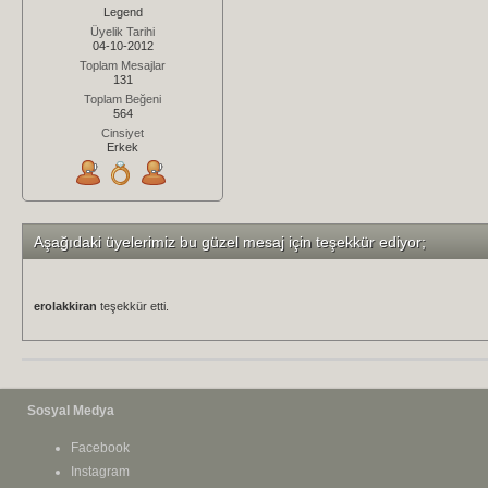
Legend
Üyelik Tarihi
04-10-2012
Toplam Mesajlar
131
Toplam Beğeni
564
Cinsiyet
Erkek
Aşağıdaki üyelerimiz bu güzel mesaj için teşekkür ediyor;
erolakkiran
teşekkür etti.
Sosyal Medya
Facebook
Instagram