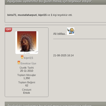
Aşağıdaki üyelerimiz bu güzel mesaj için teşekkür ediyor;
birisi71
,
mustafaharputi
,
kipri15
ve
1
kişi teşekkür etti.
Ali istifaa..
21-08-2025 16:14
kipri15
Emektar Üye
Üyelik Tarihi
20-11-2010
Toplam Mesajlar
1,350
Toplam Beğeni
62
Cinsiyet
Erkek
Aşağıdaki üyelerimiz bu güzel mesaj için teşekkür ediyor;