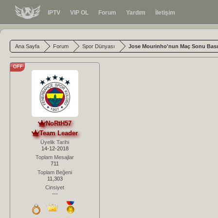
IPTV
VIP OL
Forum
Yardım
İletişim
Ana Sayfa
Forum
Spor Dünyası
Jose Mourinho'nun Maç Sonu Basın 
NoRtH57
Team Leader
Üyelik Tarihi
14-12-2018
Toplam Mesajlar
711
Toplam Beğeni
11,303
Cinsiyet
---