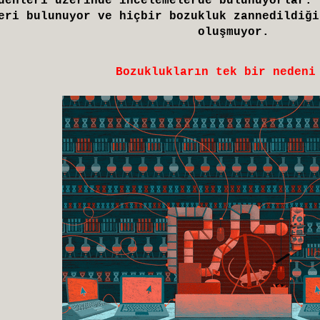
denleri üzerinde incelemelerde bulunuyorlar. 
eri bulunuyor ve hiçbir bozukluk zannedildiği
oluşmuyor.
Bozuklukların tek bir nedeni