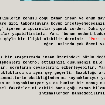
ilimlerin konusu çoğu zaman insan ve onun dav
are gibi laboratuvara koyup inceleyemeceğiniz
ç' içeren araştırmalar yapmak zordur. Daha ço
malar yapabilirsiniz. Yani "bunun nedeni budu
a şöyle bir ilişki olabilir dersiniz.
"Peki b
eğer, aslında çok önemi va
ız bir araştırmada insan üzerindeki bütün değ
işkenleri kontrol ettiğinizi düşünseniz bile 
lir, soruların cevaplarını ezberleyebilir. Ya
zukluklarda da aynı şey geçerli. Bozukluğu ar
ransmitterin eksikliğinden mi kaynaklanıyor y
an mı kaynaklanıyor ya da bunlar bir sonuç mu
sel faktörler mi etkili bunu çoğu zaman bilem
ihtimallerden bahsedebilirsi