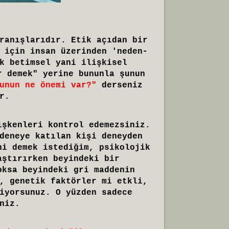
ranışlarıdır. Etik açıdan bir
 için insan üzerinden 'neden-
k betimsel yani ilişkisel
r demek" yerine bununla şunun
unun ne önemi var?"
derseniz
r.
işkenleri kontrol edemezsiniz.
deneye katılan kişi deneyden
ni demek istediğim, psikolojik
aştırırken beyindeki bir
oksa beyindeki gri maddenin
, genetik faktörler mi etkli,
iyorsunuz. O yüzden sadece
niz.