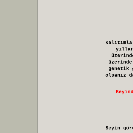
Kalıtımla
yılla
üzerind
üzerinde
genetik 
olsanız d
Beyin
Beyin gör