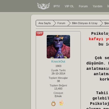
IPTV
VIP OL
Forum
Yardım
İ
Ana Sayfa
Forum
Bilim Dünyası & Uzay
Şiz
Psikolo
kafayı y
bu i
Çok s
KnockOut
düşünün. 
1903
anlatması
Üyelik Tarihi
26-10-2014
anlatm
Toplam Mesajlar
kor
38
Toplam Beğeni
13,493
Tabii
Cinsiyet
Erkek
gelebi
Psikolo