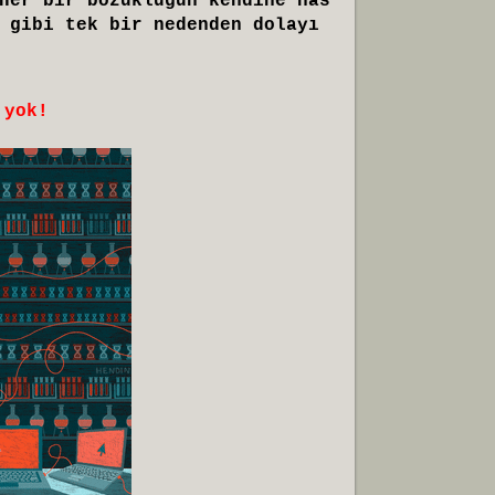
Her bir bozukluğun kendine has
 gibi tek bir nedenden dolayı
 yok!