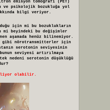
itron emisyon tomografi (PET)
n ve psikolojik bozukluğa yol
kkında bilgi veriyor.
duğu için mi bu bozuklukların
n mi beyindeki bu değişimler
nen aşamada henüz bilinemiyor.
 gibi nörotransmitterler için
stanın serotonin seviyesinin
bunun seviyesi artırılmaya
tek nedeni serotonin düşüklüğü
dur?
liyor olabilir.