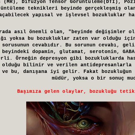
s (MR), Difüzyon Tensor Görüntüleme(DTI), Poz
rüntüleme teknikleri beyinde gerçekleşmiş ola
açabilecek yapısal ve işlevsel bozukluklar ha
rada asıl önemli olan, "beyinde değişimler ol
ığı yoksa bu bozukluklar zaten var olduğu içi
 sorusunun cevabıdır. Bu sorunun cevabı, geli
 beyindeki dopamin, glutamat, serotonin, GABA
erli. Örneğin depresyon gibi bozukluklarda ha
 olduğu bilinir ve verilen antidepresanlarla 
 ve bu, danışana iyi gelir. Fakat bozukluğun 
müdür, yoksa o bir sonuç mu
Başımıza gelen olaylar, bozukluğu tetik