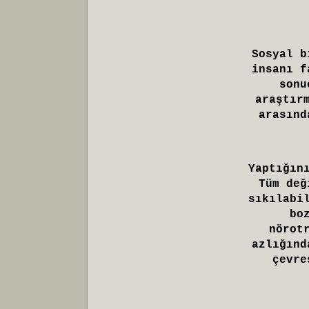
Sosyal b
insanı f
sonu
araştır
arasınd
Yaptığın
Tüm değ
sıkılabi
bo
nörot
azlığınd
çevre