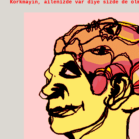
Korkmayın, ailenizde var diye sizde de ol