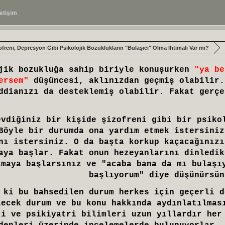
letişim
ofreni, Depresyon Gibi Psikolojik Bozuklukların "Bulaşıcı" Olma İhtimali Var mı?
jik bozukluğa sahip biriyle konuşurken
"ya be
ersem"
düşüncesi, aklınızdan geçmiş olabilir.
ddianızı da desteklemiş olabilir. Fakat gerçe
evdiğiniz bir kişide şizofreni gibi bir psiko
Böyle bir durumda ona yardım etmek istersiniz
nı istersiniz. O da başta korkup kaçacağınızı
aya başlar. Fakat onun hezeyanlarını dinledik
kmaya başlarsınız ve "acaba bana da mı bulaşı
başlıyorum" diye düşünürsün
 ki bu bahsedilen durum herkes için geçerli d
lecek durum ve bu konu hakkında aydınlatılmas
ji ve psikiyatri bilimleri uzun yıllardır her