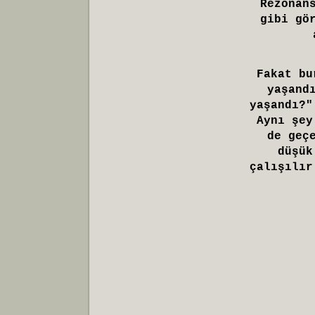
Rezonan
gibi gö
Fakat bu
yaşand
yaşandı?"
Aynı şey
de geç
düşük
çalışılır