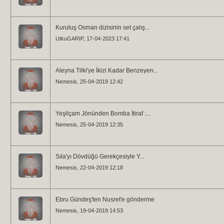
Kuruluş Osman dizisinin set çalış...
UtkuGARIP
, 17-04-2023 17:41
Aleyna Tilki'ye İkizi Kadar Benzeyen...
Nemesis
, 25-04-2019 12:42
Yeşilçam Jönünden Bomba İtiraf :...
Nemesis
, 25-04-2019 12:35
Sıla'yı Dövdüğü Gerekçesiyle Y...
Nemesis
, 22-04-2019 12:18
Ebru Gündeş'ten Nusret'e gönderme
Nemesis
, 19-04-2019 14:53