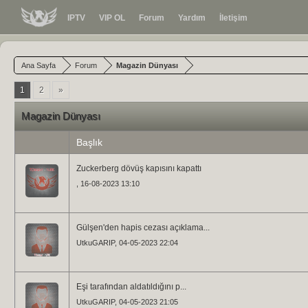
IPTV
VIP OL
Forum
Yardım
İletişim
Ana Sayfa
Forum
Magazin Dünyası
1
2
»
Magazin Dünyası
Başlık
Zuckerberg dövüş kapısını kapattı
, 16-08-2023 13:10
Gülşen'den hapis cezası açıklama...
UtkuGARIP
, 04-05-2023 22:04
Eşi tarafından aldatıldığını p...
UtkuGARIP
, 04-05-2023 21:05