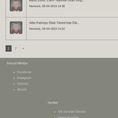
Banu Zorlu, Canlı Yayında Ozan Doğ...
Nemesis
, 09-04-2019 14:38
Altın Palmiye Ödül Töreni'nde Dik...
Nemesis
, 09-04-2019 14:22
1
2
»
Sosyal Medya
Facebook
Instagram
Discord
Revolt
Yardım
Sık Sorulan Sorular
Genel Kurallar