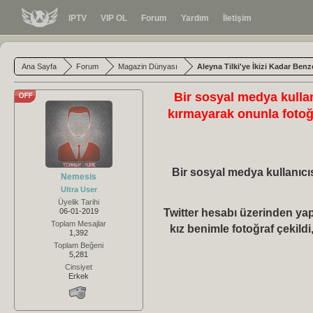
IPTV
VIP OL
Forum
Yardım
İletişim
Ana Sayfa
Forum
Magazin Dünyası
Aleyna Tilki'ye İkizi Kadar Ben
Bir sosyal medya kullanı
kırmayarak onunla fotoğ
Bir sosyal medya kullanıcıs
Nemesis
Ultra User
Üyelik Tarihi
06-01-2019
Twitter
hesabı üzerinden yapt
Toplam Mesajlar
kız benimle fotoğraf çekil
1,392
Toplam Beğeni
5,281
Cinsiyet
Erkek