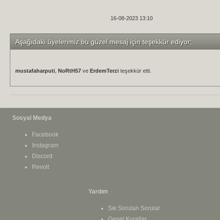
16-08-2023 13:10
Aşağıdaki üyelerimiz bu güzel mesaj için teşekkür ediyor;
mustafaharputi
,
NoRtH57
ve
ErdemTerzi
teşekkür etti.
Sosyal Medya
Facebook
Instagram
Discord
Revolt
Yardım
Sık Sorulan Sorular
Genel Kurallar