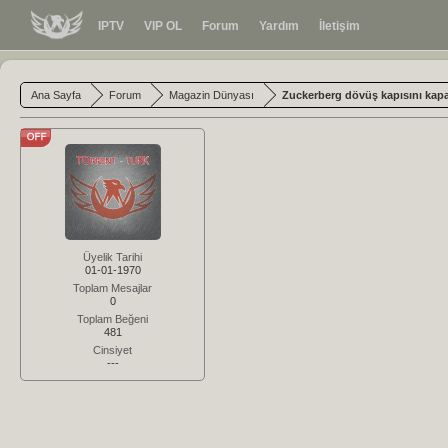
IPTV
VIP OL
Forum
Yardım
İletişim
Ana Sayfa
Forum
Magazin Dünyası
Zuckerberg dövüş kapısını kapa
Üyelik Tarihi
01-01-1970
Toplam Mesajlar
0
Toplam Beğeni
481
Cinsiyet
---