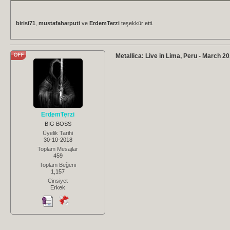
birisi71
,
mustafaharputi
ve
ErdemTerzi
teşekkür etti.
Metallica: Live in Lima, Peru - March 20
ErdemTerzi
BIG BOSS
Üyelik Tarihi
30-10-2018
Toplam Mesajlar
459
Toplam Beğeni
1,157
Cinsiyet
Erkek