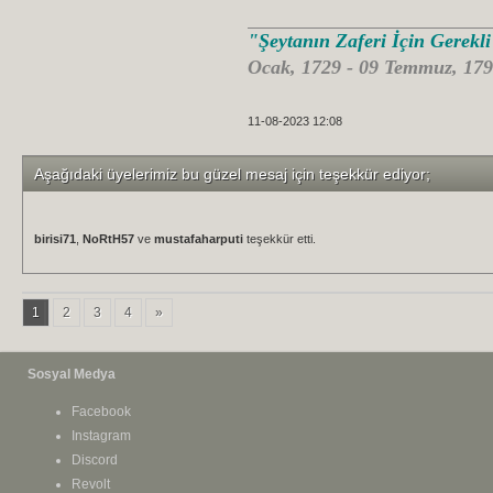
"Şeytanın Zaferi İçin Gerekl
Ocak, 1729 - 09 Temmuz, 179
11-08-2023 12:08
Aşağıdaki üyelerimiz bu güzel mesaj için teşekkür ediyor;
birisi71
,
NoRtH57
ve
mustafaharputi
teşekkür etti.
1
2
3
4
»
Sosyal Medya
Facebook
Instagram
Discord
Revolt