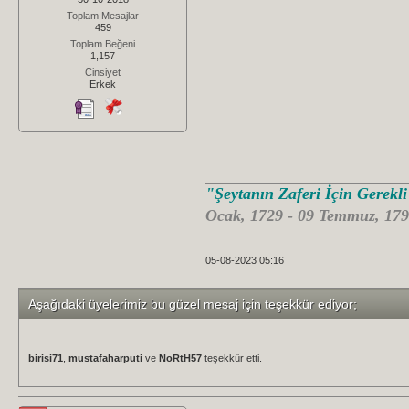
Toplam Mesajlar
459
Toplam Beğeni
1,157
Cinsiyet
Erkek
"Şeytanın Zaferi İçin Gerekl
Ocak, 1729 - 09 Temmuz, 179
05-08-2023 05:16
Aşağıdaki üyelerimiz bu güzel mesaj için teşekkür ediyor;
birisi71
,
mustafaharputi
ve
NoRtH57
teşekkür etti.