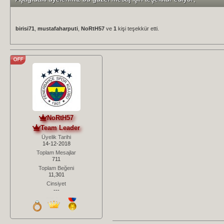
birisi71
,
mustafaharputi
,
NoRtH57
ve
1
kişi teşekkür etti.
NoRtH57
Team Leader
Üyelik Tarihi
14-12-2018
Toplam Mesajlar
711
Toplam Beğeni
11,301
Cinsiyet
---