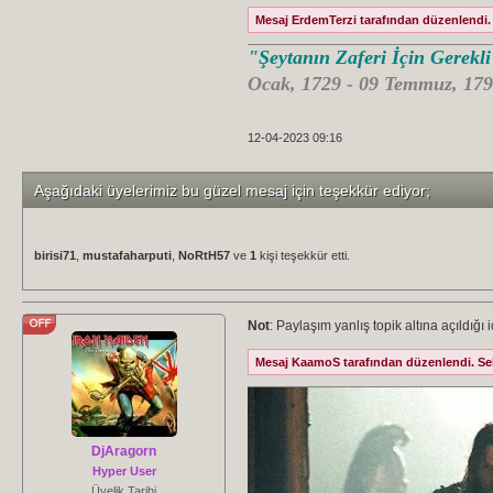
Mesaj ErdemTerzi tarafından düzenlendi. 
"Şeytanın Zaferi İçin Gerekl
Ocak, 1729 - 09 Temmuz, 179
12-04-2023 09:16
Aşağıdaki üyelerimiz bu güzel mesaj için teşekkür ediyor;
birisi71
,
mustafaharputi
,
NoRtH57
ve
1
kişi teşekkür etti.
Not
: Paylaşım yanlış topik altına açıldığ
Mesaj KaamoS tarafından düzenlendi. Sebe
DjAragorn
Hyper User
Üyelik Tarihi