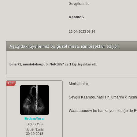
Sevgilerimle
KaamoS
12-04-2023 08:14
Aşağıdaki üyelerimiz bu güzel mesaj için teşekkür ediyor;
birisi71
,
mustafaharputi
,
NoRtH57
ve
1
kişi teşekkür etti.
Merhabalar,
Sevgili Kaamos, nasılsın, umarım ki iyisin
Waaaauuuuw bu harika yeni topiğe de Ben
ErdemTerzi
BIG BOSS
Üyelik Tarihi
30-10-2018