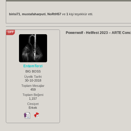
birisi71
,
mustafaharputi
,
NoRtH57
ve
1
kişi teşekkür etti.
Powerwolf - Hellfest 2023 – ARTE Conc
ErdemTerzi
BIG BOSS
Üyelik Tarihi
30-10-2018
Toplam Mesajlar
459
Toplam Beğeni
1,157
Cinsiyet
Erkek