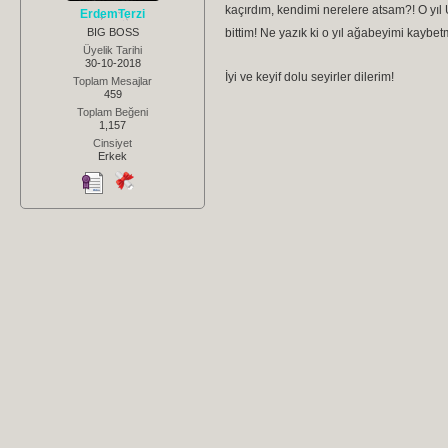
kaçırdım, kendimi nerelere atsam?! O yıl 
ErdemTerzi
BIG BOSS
bittim! Ne yazık ki o yıl ağabeyimi kayb
Üyelik Tarihi
30-10-2018
İyi ve keyif dolu seyirler dilerim!
Toplam Mesajlar
459
Toplam Beğeni
1,157
Cinsiyet
Erkek