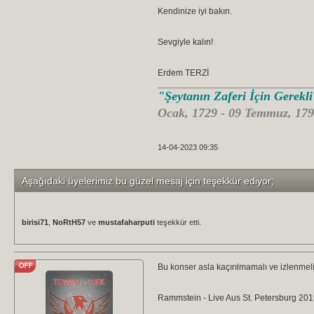
Kendinize iyi bakın.
Sevgiyle kalın!
Erdem TERZİ
"Şeytanın Zaferi İçin Gerekl
Ocak, 1729 - 09 Temmuz, 179
14-04-2023 09:35
Aşağıdaki üyelerimiz bu güzel mesaj için teşekkür ediyor;
birisi71
,
NoRtH57
ve
mustafaharputi
teşekkür etti.
Bu konser asla kaçırılmamalı ve izlenmeli
Rammstein - Live Aus St. Petersburg 20