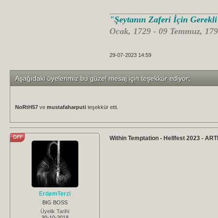
"Şeytanın Zaferi İçin Gerekl
Ocak, 1729 - 09 Temmuz, 179
29-07-2023 14:59
Aşağıdaki üyelerimiz bu güzel mesaj için teşekkür ediyor;
NoRtH57
ve
mustafaharputi
teşekkür etti.
Within Temptation - Hellfest 2023 - AR
ErdemTerzi
BIG BOSS
Üyelik Tarihi
30-10-2018