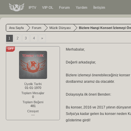
IPTV
VIP OL
Forum
Yardım
İletişim
Ana Sayfa
Forum
Müzik Dünyası
Bizlere Hangi Konseri İzlemeyi Ön
1
2
3
4
»
Merhabalar,
Değerli arkadaşlar,
Bizlere izlemeyi önerebileceğiniz konser 
dostlarımız aramız da olacaktır.
Üyelik Tarihi
01-01-1970
Toplam Mesajlar
Dolayısıyla ilk öneri Benden:
0
Toplam Beğeni
481
Bu konser, 2016 ve 2017 yılının dünyanın
Cinsiyet
Sofya'ya kadar gelen bu konser neden Ka
---
gösterime girdi!