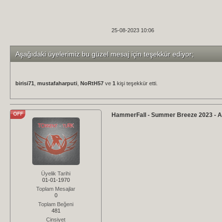
25-08-2023 10:06
Aşağıdaki üyelerimiz bu güzel mesaj için teşekkür ediyor;
birisi71
,
mustafaharputi
,
NoRtH57
ve
1
kişi teşekkür etti.
HammerFall - Summer Breeze 2023 - 
Üyelik Tarihi
01-01-1970
Toplam Mesajlar
0
Toplam Beğeni
481
Cinsiyet