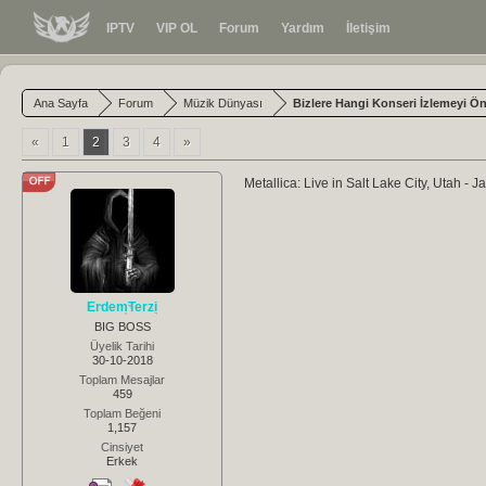
IPTV
VIP OL
Forum
Yardım
İletişim
Ana Sayfa
Forum
Müzik Dünyası
Bizlere Hangi Konseri İzlemeyi Ön
«
1
2
3
4
»
Metallica: Live in Salt Lake City, Utah - 
ErdemTerzi
BIG BOSS
Üyelik Tarihi
30-10-2018
Toplam Mesajlar
459
Toplam Beğeni
1,157
Cinsiyet
Erkek