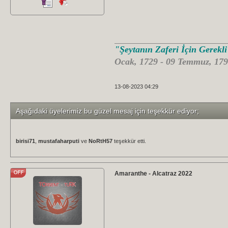
"Şeytanın Zaferi İçin Gerekl
Ocak, 1729 - 09 Temmuz, 179
13-08-2023 04:29
Aşağıdaki üyelerimiz bu güzel mesaj için teşekkür ediyor;
birisi71
,
mustafaharputi
ve
NoRtH57
teşekkür etti.
Amaranthe - Alcatraz 2022