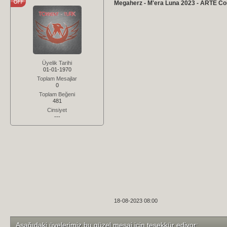
Megaherz - M'era Luna 2023 - ARTE Co
Üyelik Tarihi
01-01-1970
Toplam Mesajlar
0
Toplam Beğeni
481
Cinsiyet
---
18-08-2023 08:00
Aşağıdaki üyelerimiz bu güzel mesaj için teşekkür ediyor;