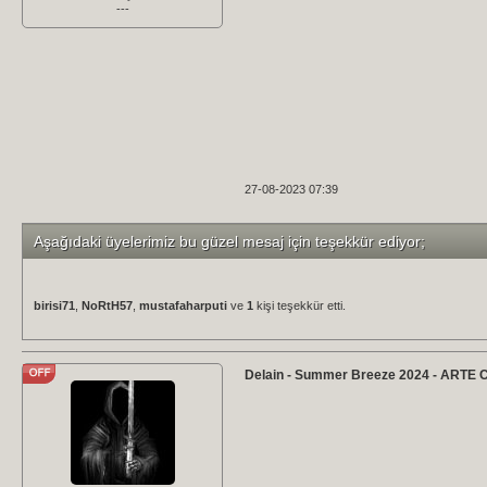
---
27-08-2023 07:39
Aşağıdaki üyelerimiz bu güzel mesaj için teşekkür ediyor;
birisi71
,
NoRtH57
,
mustafaharputi
ve
1
kişi teşekkür etti.
Delain - Summer Breeze 2024 - ARTE 