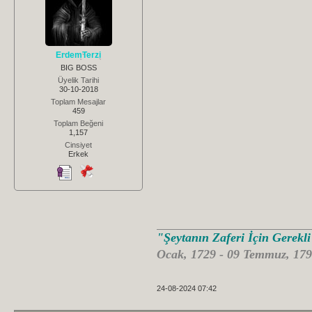
ErdemTerzi
BIG BOSS
Üyelik Tarihi
30-10-2018
Toplam Mesajlar
459
Toplam Beğeni
1,157
Cinsiyet
Erkek
"Şeytanın Zaferi İçin Gerekl
Ocak, 1729 - 09 Temmuz, 179
24-08-2024 07:42