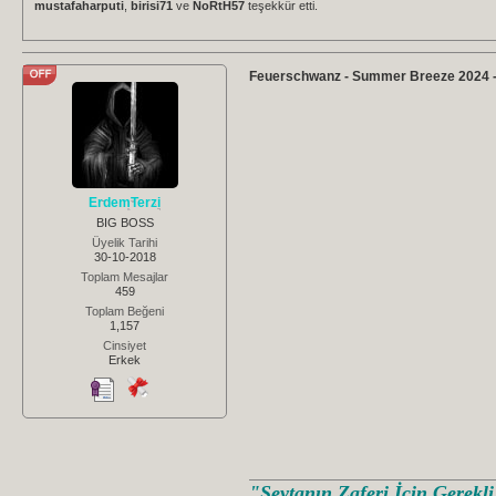
mustafaharputi
,
birisi71
ve
NoRtH57
teşekkür etti.
Feuerschwanz - Summer Breeze 2024 
ErdemTerzi
BIG BOSS
Üyelik Tarihi
30-10-2018
Toplam Mesajlar
459
Toplam Beğeni
1,157
Cinsiyet
Erkek
"Şeytanın Zaferi İçin Gerekl