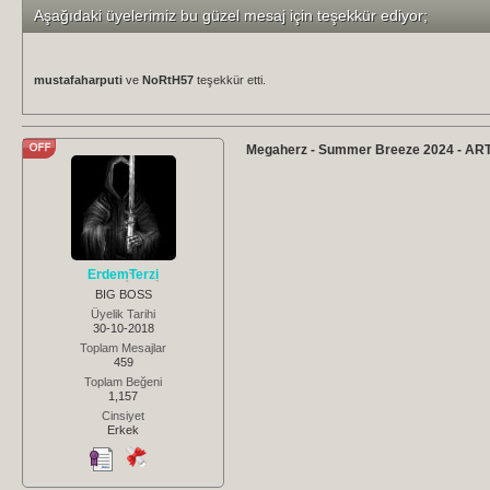
Aşağıdaki üyelerimiz bu güzel mesaj için teşekkür ediyor;
mustafaharputi
ve
NoRtH57
teşekkür etti.
Megaherz - Summer Breeze 2024 - AR
ErdemTerzi
BIG BOSS
Üyelik Tarihi
30-10-2018
Toplam Mesajlar
459
Toplam Beğeni
1,157
Cinsiyet
Erkek