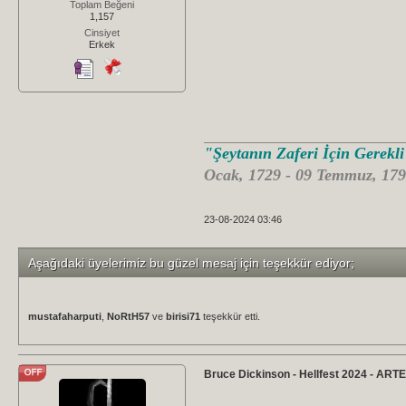
Toplam Beğeni
1,157
Cinsiyet
Erkek
"Şeytanın Zaferi İçin Gerekl
Ocak, 1729 - 09 Temmuz, 179
23-08-2024 03:46
Aşağıdaki üyelerimiz bu güzel mesaj için teşekkür ediyor;
mustafaharputi
,
NoRtH57
ve
birisi71
teşekkür etti.
Bruce Dickinson - Hellfest 2024 - ART