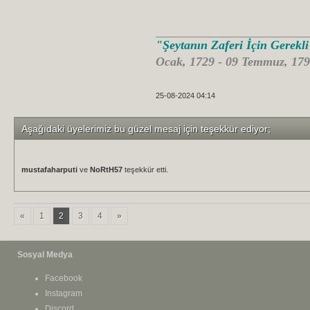
"Şeytanın Zaferi İçin Gerekl
Ocak, 1729 - 09 Temmuz, 179
25-08-2024 04:14
Aşağıdaki üyelerimiz bu güzel mesaj için teşekkür ediyor;
mustafaharputi
ve
NoRtH57
teşekkür etti.
«
1
2
3
4
»
Sosyal Medya
Facebook
Instagram
Discord