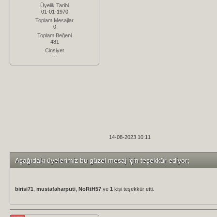
Üyelik Tarihi
01-01-1970
Toplam Mesajlar
0
Toplam Beğeni
481
Cinsiyet
---
14-08-2023 10:11
Aşağıdaki üyelerimiz bu güzel mesaj için teşekkür ediyor;
birisi71
,
mustafaharputi
,
NoRtH57
ve
1
kişi teşekkür etti.