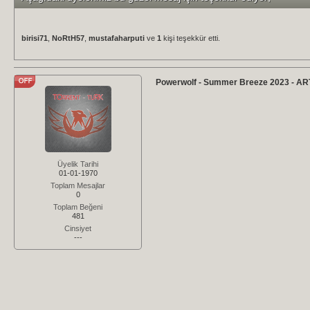
birisi71
,
NoRtH57
,
mustafaharputi
ve
1
kişi teşekkür etti.
Powerwolf - Summer Breeze 2023 - AR
Üyelik Tarihi
01-01-1970
Toplam Mesajlar
0
Toplam Beğeni
481
Cinsiyet
---