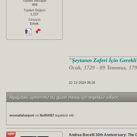
Toplam Mesajlar
459
Toplam Beğeni
1,157
Cinsiyet
Erkek
"Şeytanın Zaferi İçin Gerekl
Ocak, 1729 - 09 Temmuz, 179
22-12-2024 08:28
Aşağıdaki üyelerimiz bu güzel mesaj için teşekkür ediyor;
mustafaharputi
ve
NoRtH57
teşekkür etti.
Andrea Bocelli 30th Anniversary: The 