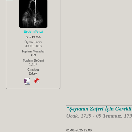
ErdemTerzi
BIG BOSS
Üyelik Tarihi
30-10-2018
Toplam Mesajlar
459
Toplam Beğeni
1,157
Cinsiyet
Erkek
"Şeytanın Zaferi İçin Gerekl
Ocak, 1729 - 09 Temmuz, 179
01-01-2025 19:00