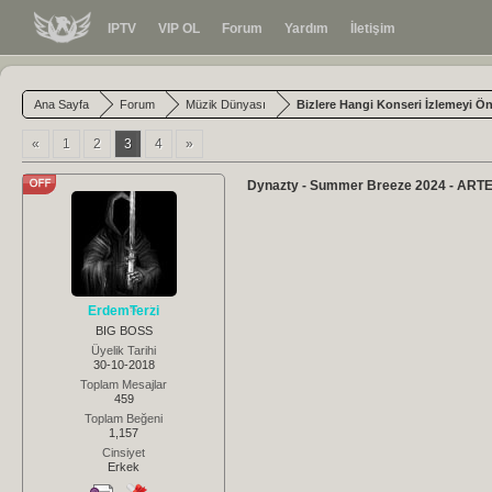
IPTV
VIP OL
Forum
Yardım
İletişim
Ana Sayfa
Forum
Müzik Dünyası
Bizlere Hangi Konseri İzlemeyi Ön
«
1
2
3
4
»
Dynazty - Summer Breeze 2024 - ARTE
ErdemTerzi
BIG BOSS
Üyelik Tarihi
30-10-2018
Toplam Mesajlar
459
Toplam Beğeni
1,157
Cinsiyet
Erkek