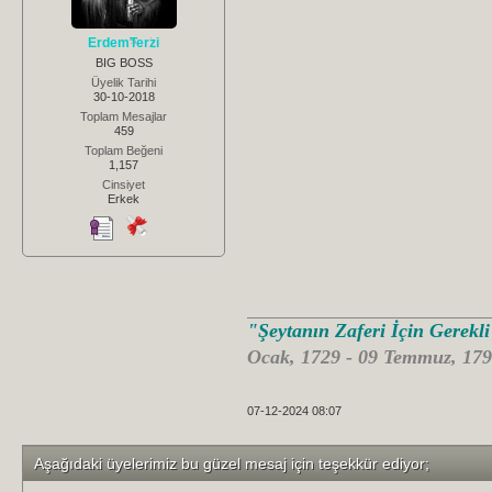
ErdemTerzi
BIG BOSS
Üyelik Tarihi
30-10-2018
Toplam Mesajlar
459
Toplam Beğeni
1,157
Cinsiyet
Erkek
"Şeytanın Zaferi İçin Gerekl
Ocak, 1729 - 09 Temmuz, 179
07-12-2024 08:07
Aşağıdaki üyelerimiz bu güzel mesaj için teşekkür ediyor;