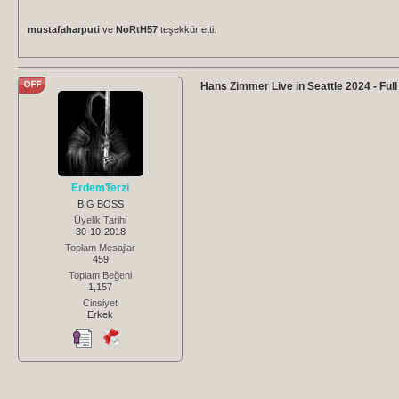
mustafaharputi
ve
NoRtH57
teşekkür etti.
Hans Zimmer Live in Seattle 2024 - Full
ErdemTerzi
BIG BOSS
Üyelik Tarihi
30-10-2018
Toplam Mesajlar
459
Toplam Beğeni
1,157
Cinsiyet
Erkek