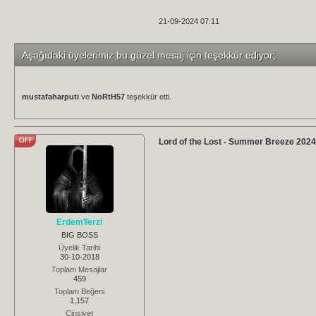
21-09-2024 07:11
Aşağıdaki üyelerimiz bu güzel mesaj için teşekkür ediyor;
mustafaharputi
ve
NoRtH57
teşekkür etti.
Lord of the Lost - Summer Breeze 202
ErdemTerzi
BIG BOSS
Üyelik Tarihi
30-10-2018
Toplam Mesajlar
459
Toplam Beğeni
1,157
Cinsiyet