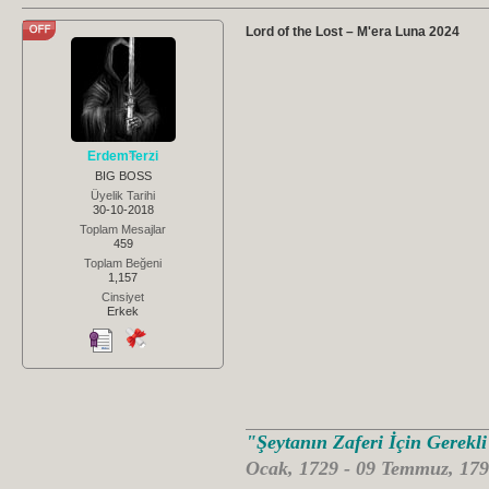
Lord of the Lost – M'era Luna 2024
ErdemTerzi
BIG BOSS
Üyelik Tarihi
30-10-2018
Toplam Mesajlar
459
Toplam Beğeni
1,157
Cinsiyet
Erkek
"Şeytanın Zaferi İçin Gerekl
Ocak, 1729 - 09 Temmuz, 179