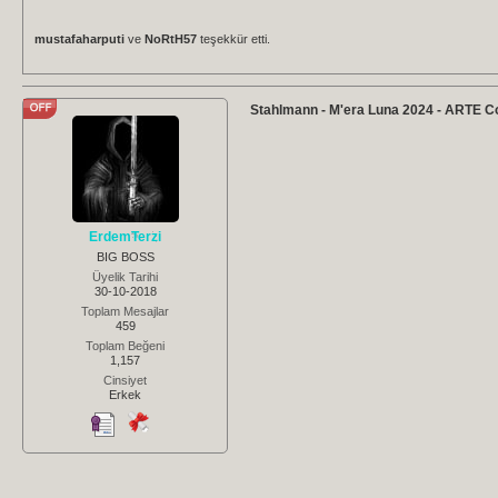
mustafaharputi
ve
NoRtH57
teşekkür etti.
Stahlmann - M'era Luna 2024 - ARTE C
ErdemTerzi
BIG BOSS
Üyelik Tarihi
30-10-2018
Toplam Mesajlar
459
Toplam Beğeni
1,157
Cinsiyet
Erkek