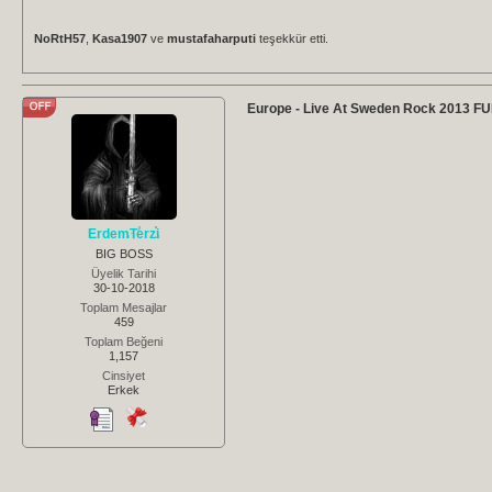
NoRtH57
,
Kasa1907
ve
mustafaharputi
teşekkür etti.
Europe - Live At Sweden Rock 2013 
ErdemTerzi
BIG BOSS
Üyelik Tarihi
30-10-2018
Toplam Mesajlar
459
Toplam Beğeni
1,157
Cinsiyet
Erkek