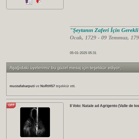
"Şeytanın Zaferi İçin Gerekl
Ocak, 1729 - 09 Temmuz, 179
05-01-2025 05:31
Aşağıdaki üyelerimiz bu güzel mesaj için teşekkür ediyor;
mustafaharputi
ve
NoRtH57
teşekkür etti.
Il Volo: Natale ad Agrigento (Valle de l