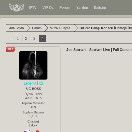
IPTV
VIP OL
Forum
Yardım
İletişim
Ana Sayfa
Forum
Müzik Dünyası
Bizlere Hangi Konseri İzlemeyi Ön
«
1
2
3
4
Joe Satriani - Satriani Live | Full Concer
ErdemTerzi
BIG BOSS
Üyelik Tarihi
30-10-2018
Toplam Mesajlar
459
Toplam Beğeni
1,157
Cinsiyet
Erkek