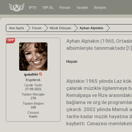
IPTV
VIP OL
Forum
Yardım
İletişim
Ana Sayfa
Forum
Müzik Dünyası
Ayhan Alptekin
Ayhan Alptekin (1965, Ortaal
albümleriyle tanınmaktadır.[1]
Hayatı
ipekd941
Engellendi.
Alptekin 1965 yılında Laz kök
Üyelik Tarihi
çalarak müzikle ilgilenmeye ba
27-09-2021
Kemalpaşa ve Rize arasındaki 
Toplam Mesajlar
278
bağlama ve org ile programlar
Toplam Beğeni
168
çıkardı. 2002 yılında Mamuli a
Cinsiyet
tarihe kadar müzik hayatına 
Kadın
kaybetti. Cenazesi memleketi 