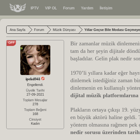
IPTV
VIP OL
Forum
Yardım
İletişim
Ana Sayfa
Forum
Müzik Dünyası
Yıllar Geçse Bile Modası Geçmeyen
Bir zamanlar müzik dinlemenin
tam da her şeyin dijitale dönd
başladılar. Gelin plak nedir so
1970’li yıllara kadar eğer hay
ipekd941
dinlemek istediğiniz zaman bi
Engellendi.
dinlemenin en kullanışlı yönte
Üyelik Tarihi
dijital müzik platformlarına
27-09-2021
Toplam Mesajlar
278
Plakların ortaya çıkışı 19. yüz
Toplam Beğeni
168
en büyük aktörü haline geldi.
Cinsiyet
Kadın
yöntem olmasına rağmen pek ç
nedir sorusu üzerinden tarihi