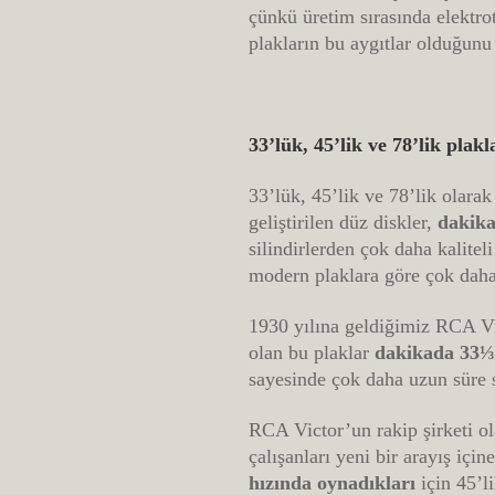
çünkü üretim sırasında elektrot
plakların bu aygıtlar olduğunu 
33’lük, 45’lik ve 78’lik plak
33’lük, 45’lik ve 78’lik olarak
geliştirilen düz diskler,
dakika
silindirlerden çok daha kalitel
modern plaklara göre çok daha 
1930 yılına geldiğimiz RCA Vic
olan bu plaklar
dakikada 33⅓ 
sayesinde çok daha uzun süre s
RCA Victor’un rakip şirketi o
çalışanları yeni bir arayış iç
hızında oynadıkları
için 45’l