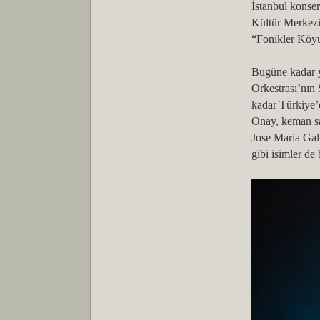
İstanbul konse
Kültür Merkezi
“Fonikler Köyü
Bugüne kadar y
Orkestrası’nın
kadar Türkiye’
Onay, keman san
Jose Maria Ga
gibi isimler de