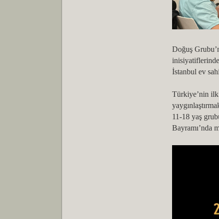
Doğuş Grubu’nu
inisiyatifleri
İstanbul ev sah
Türkiye’nin ilk
yaygınlaştırmak
11-18 yaş grubu
Bayramı’nda mü