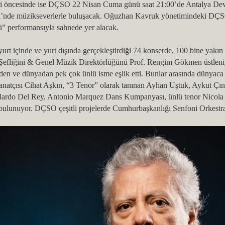
ri öncesinde ise DÇSO 22 Nisan Cuma günü saat 21:00’de Antalya Devle
’nde müzikseverlerle buluşacak. Oğuzhan Kavruk yönetimindeki DÇSO
” performansıyla sahnede yer alacak.
urt içinde ve yurt dışında gerçekleştirdiği 74 konserde, 100 bine yakı
 Şefliğini & Genel Müzik Direktörlüğünü Prof. Rengim Gökmen üstlen
den ve dünyadan pek çok ünlü isme eşlik etti. Bunlar arasında dünyaca 
atçısı Cihat Aşkın, “3 Tenor” olarak tanınan Ayhan Uştuk, Aykut Çınar,
llardo Del Rey, Antonio Marquez Dans Kumpanyası, ünlü tenor Nicol
 bulunuyor. DÇSO çeşitli projelerde Cumhurbaşkanlığı Senfoni Orkestras