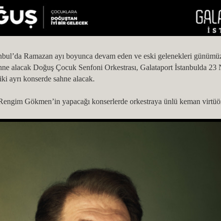
anbul’da Ramazan ayı boyunca devam eden ve eski gelenekleri günümüze t
ne alacak Doğuş Çocuk Senfoni Orkestrası, Galataport İstanbulda 23 N
 iki ayrı konserde sahne alacak.
. Rengim Gökmen’in yapacağı konserlerde orkestraya ünlü keman virtüö