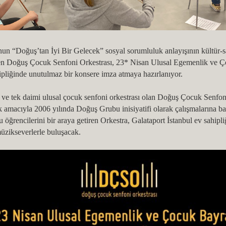
n “Doğuş’tan İyi Bir Gelecek” sosyal sorumluluk anlayışının kültür-s
nden Doğuş Çocuk Senfoni Orkestrası, 23* Nisan Ulusal Egemenlik ve Ç
ipliğinde unutulmaz bir konsere imza atmaya hazırlanıyor.
 ve tek daimi ulusal çocuk senfoni orkestrası olan Doğuş Çocuk Senfoni
 amacıyla 2006 yılında Doğuş Grubu inisiyatifi olarak çalışmalarına baş
 öğrencilerini bir araya getiren Orkestra, Galataport İstanbul ev sahi
zikseverlerle buluşacak.