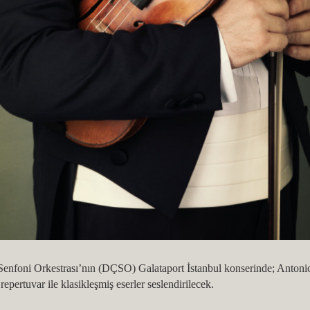
nfoni Orkestrası’nın (DÇSO) Galataport İstanbul konserinde; Antoni
repertuvar ile klasikleşmiş eserler seslendirilecek.