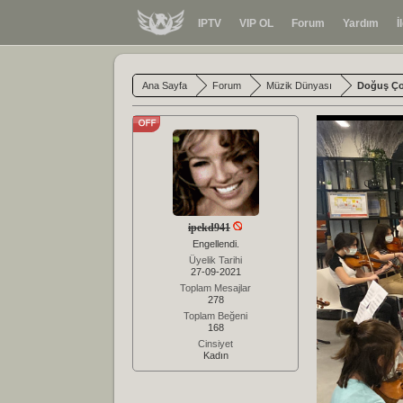
IPTV
VIP OL
Forum
Yardım
İ
Ana Sayfa
Forum
Müzik Dünyası
Doğuş Çoc
ipekd941
Engellendi.
Üyelik Tarihi
27-09-2021
Toplam Mesajlar
278
Toplam Beğeni
168
Cinsiyet
Kadın