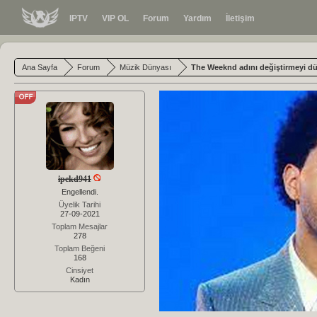
IPTV
VIP OL
Forum
Yardım
İletişim
Ana Sayfa
Forum
Müzik Dünyası
The Weeknd adını değiştirmeyi d
ipekd941
Engellendi.
Üyelik Tarihi
27-09-2021
Toplam Mesajlar
278
Toplam Beğeni
168
Cinsiyet
Kadın