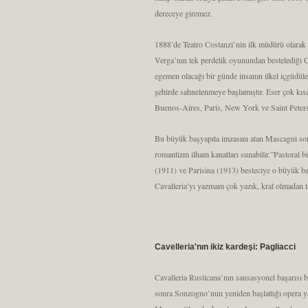
dereceye giremez.
1888’de Teatro Costanzi’nin ilk müdürü olarak 
Verga’nın tek perdelik oyunundan bestelediği C
egemen olacağı bir günde insanın ilkel içgüdül
şehirde sahnelenmeye başlamıştır. Eser çok kıs
Buenos-Aires, Paris, New York ve Saint Petersb
Bu büyük başyapıta imzasını atan Mascagni sonr
romantizm ilham kanatları sunabilir.”Pastoral b
(1911) ve Parisina (1913) besteciye o büyük ba
Cavalleria’yı yazmam çok yazık, kral olmadan t
Cavelleria'nın ikiz kardeşi: Pagliacci
Cavalleria Rusticana’nın sansasyonel başarısı b
sonra Sonzogno’nun yeniden başlattığı opera y