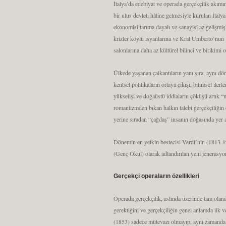
İtalya’da edebiyat ve operada gerçekçilik akım
bir ulus devleti hâline gelmesiyle kurulan İtalya
ekonomisi tarıma dayalı ve sanayisi az gelişmiş
krizler köylü isyanlarına ve Kral Umberto’nun 
salonlarına daha az kültürel bilinci ve birikimi 
Ülkede yaşanan çalkantıların yanı sıra, aynı dö
kentsel politikaların ortaya çıkışı, bilimsel i
yükselişi ve doğaüstü iddiaların çöküşü artık 
romantizmden bıkan halkın talebi gerçekçiliğin d
yerine sıradan “çağdaş” insanın doğasında yer a
Dönemin en yetkin bestecisi Verdi’nin (1813-1
(Genç Okul) olarak adlandırılan yeni jenerasyo
Gerçekçi operaların özellikleri
Operada gerçekçilik, aslında üzerinde tam olara
gerektiğini ve gerçekçiliğin genel anlamda ilk 
(1853) sadece mütevazı olmayıp, aynı zamanda