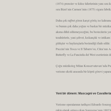
(1874) prensler ve kilise liderlerinin yanı sır
sıra Bizet’nin Carmen’inin (1875) sigara fabrika
Daha çok rağbet gören karşıt görüş ise kahrama
ve bunun çok daha yoğun ve baskın bir müzikal 
akıma dâhil edilemeyeceğini, bu bestecilerin yer
tezahürlerle, yani şehvet, kıskançlık ve intika
gülüşler ve haykırışlarla beslendiği ifade edil
Puccini’nin Tosca ve Il Tabarro’su, Cilea’nın
Butterfly ve La Fanciulla del West eserlerinin 
Çoğu müzikolog Milan Konservatuvarı’nda Pucci
verismo ekolü arasında bir köprü görevi yaparak
Yeni bir dönem: Mascagni ve Cavalleri
Verismo operalarının tarihçesi Edoardo Sonzogn
rakip olarak ortaya çıkan Sonzogno’nun 1883’te 