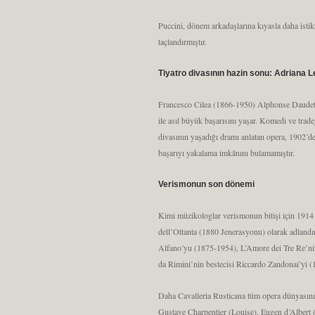
Puccini, dönem arkadaşlarına kıyasla daha istikr
taçlandırmıştır.
Tiyatro divasının hazin sonu: Adriana 
Francesco Cilea (1866-1950) Alphonse Daudet’in
ile asıl büyük başarısını yaşar. Komedi ve trad
divasının yaşadığı dramı anlatan opera, 1902’de
başarıyı yakalama imkânını bulamamıştır.
Verismonun son dönemi
Kimi müzikologlar verismonun bitişi için 1914 y
dell’Ottanta (1880 Jenerasyonu) olarak adlandı
Alfano’yu (1875-1954), L’Amore dei Tre Re’nin
da Rimini’nin bestecisi Riccardo Zandonai’yi 
Daha Cavalleria Rusticana tüm opera dünyasını 
Gustave Charpentier (Louise), Eugen d’Albert 