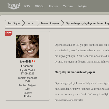
IPTV
VIP OL
Forum
Yardım
İletişim
Ana Sayfa
Forum
Müzik Dünyası
Operada gerçekçiliğe aralanan ka
Opera sanatına 25-30 yıl gibi oldukça kısa bir 
karakterlerin, masal kahramanlarının ve soylul
bir algıya yol açar. Artık sahnenin ortasında dur
oyuncu-şarkıcıların dönemi başlamıştır. Sahne
ipekd941
Engellendi.
Üyelik Tarihi
Gerçekçilik ve tarihi altyapısı
27-09-2021
Toplam Mesajlar
278
Operada gerçekçilik akımı İtalyanca ‘vero’ (ger
Toplam Beğeni
öncülerinden Gustave Flaubert ve Emile Zola’dan
168
Cinsiyet
sıradan insanın yaşam öyküsünü sosyal değişim arz
Kadın
hikâyelerine odaklanırlar.