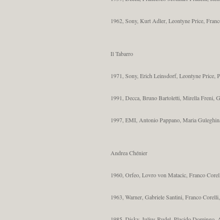
1962, Sony, Kurt Adler, Leontyne Price, Franc
Il Tabarro
1971, Sony, Erich Leinsdorf, Leontyne Price, 
1991, Decca, Bruno Bartoletti, Mirella Freni,
1997, EMI, Antonio Pappano, Maria Guleghina,
Andrea Chénier
1960, Orfeo, Lovro von Matacic, Franco Corelli
1963, Warner, Gabriele Santini, Franco Corelli,
1985, Disky, Julius Rudel, Placido Domingo,