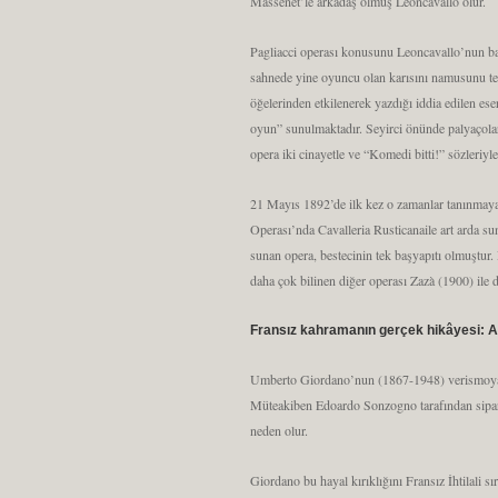
Massenet’le arkadaş olmuş Leoncavallo olur.
Pagliacci operası konusunu Leoncavallo’nun baba
sahnede yine oyuncu olan karısını namusunu tem
öğelerinden etkilenerek yazdığı iddia edilen es
oyun” sunulmaktadır. Seyirci önünde palyaçolar
opera iki cinayetle ve “Komedi bitti!” sözleriyle
21 Mayıs 1892’de ilk kez o zamanlar tanınmaya
Operası’nda Cavalleria Rusticanaile art arda su
sunan opera, bestecinin tek başyapıtı olmuştur
daha çok bilinen diğer operası Zazà (1900) ile 
Fransız kahramanın gerçek hikâyesi: 
Umberto Giordano’nun (1867-1948) verismoya baş
Müteakiben Edoardo Sonzogno tarafından sipariş 
neden olur.
Giordano bu hayal kırıklığını Fransız İhtilali 