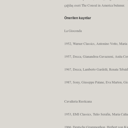
çağdaş eseri The Consul in America bulunur.
Önerilen kayıtlar
La Gioconda
1952, Warner Classics, Antonino Votto, Maria C
1957, Decca, Gianandrea Gavazzeni, Anita Cerq
1967, Decca, Lamberto Gardelli, Renata Tebald
1987, Sony, Giuseppe Patane, Eva Marton, Gi
Cavalleria Rusticana
1953, EMI Classics, Tulio Serafin, Maria Call
1966, Deutsche Grammophon, Herbert von Kara