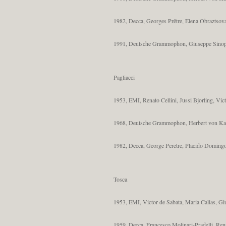
1982, Decca, Georges Prêtre, Elena Obraztsov
1991, Deutsche Grammophon, Giuseppe Sinopo
Pagliacci
1953, EMI, Renato Cellini, Jussi Bjorling, Vic
1968, Deutsche Grammophon, Herbert von Kara
1982, Decca, George Peretre, Placido Domingo,
Tosca
1953, EMI, Victor de Sabata, Maria Callas, Gi
1959, Decca, Francesco Molinari-Pradelli, Re