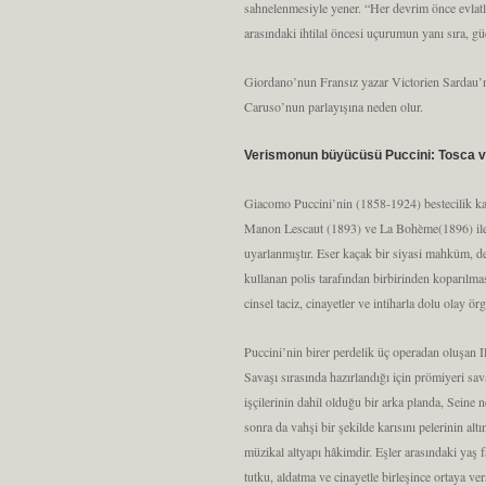
sahnelenmesiyle yener. “Her devrim önce evlatla
arasındaki ihtilal öncesi uçurumun yanı sıra, gücü
Giordano’nun Fransız yazar Victorien Sardau’n
Caruso’nun parlayışına neden olur.
Verismonun büyücüsü Puccini: Tosca ve
Giacomo Puccini’nin (1858-1924) bestecilik kar
Manon Lescaut (1893) ve La Bohème(1896) ile be
uyarlanmıştır. Eser kaçak bir siyasi mahkûm, dev
kullanan polis tarafından birbirinden koparılmas
cinsel taciz, cinayetler ve intiharla dolu olay örg
Puccini’nin birer perdelik üç operadan oluşan I
Savaşı sırasında hazırlandığı için prömiyeri s
işçilerinin dahil olduğu bir arka planda, Seine 
sonra da vahşi bir şekilde karısını pelerinin a
müzikal altyapı hâkimdir. Eşler arasındaki yaş 
tutku, aldatma ve cinayetle birleşince ortaya ver