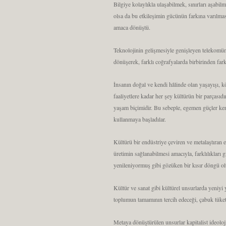
Bilgiye kolaylıkla ulaşabilmek, sınırları aşabi
olsa da bu etkileşimin gücünün farkına varılması
amaca dönüştü.
Teknolojinin gelişmesiyle genişleyen telekomün
dönüşerek, farklı coğrafyalarda birbirinden farkl
İnsanın doğal ve kendi hâlinde olan yaşayışı, 
faaliyetlere kadar her şey kültürün bir parçası
yaşam biçimidir. Bu sebeple, egemen güçler ken
kullanmaya başladılar.
Kültürü bir endüstriye çeviren ve metalaştıran 
üretimin sağlanabilmesi amacıyla, farklılıkları g
yenileniyormuş gibi gözüken bir kısır döngü ol
Kültür ve sanat gibi kültürel unsurlarda yeniyi
toplumun tamamının tercih edeceği, çabuk tüketi
Metaya dönüştürülen unsurlar kapitalist ideoloj