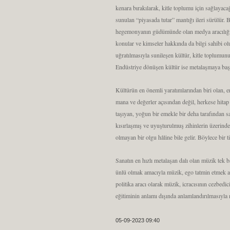
kenara bırakılarak, kitle toplumu için sağlayac
sunulan “piyasada tutar” mantığı ileri sürülür. 
hegemonyanın güdümünde olan medya aracılığıyla ü
konular ve kimseler hakkında da bilgi sahibi ol
uğratılmasıyla sunileşen kültür, kitle toplumunu
Endüstriye dönüşen kültür ise metalaşmaya başl
Kültürün en önemli yaratımlarından biri olan, en
mana ve değerler açısından değil, herkese hitap e
taşıyan, yoğun bir emekle bir deha tarafından sa
kısırlaşmış ve uyuşturulmuş zihinlerin üzerinde
olmayan bir olgu hâline bile gelir. Böylece bir 
Sanatın en hızlı metalaşan dalı olan müzik tek 
ünlü olmak amacıyla müzik, ego tatmin etmek am
politika aracı olarak müzik, icracısının cezbedi
eğitiminin anlamı dışında anlamlandırılmasıyla
05-09-2023 09:40