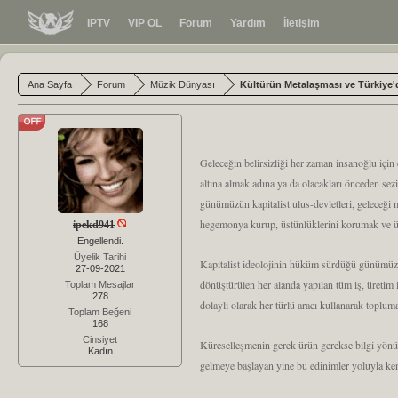
IPTV
VIP OL
Forum
Yardım
İletişim
Ana Sayfa
Forum
Müzik Dünyası
Kültürün Metalaşması ve Türkiye'
Geleceğin belirsizliği her zaman insanoğlu için
altına almak adına ya da olacakları önceden sezi
günümüzün kapitalist ulus-devletleri, geleceği
hegemonya kurup, üstünlüklerini korumak ve ür
ipekd941
Engellendi.
Üyelik Tarihi
Kapitalist ideolojinin hüküm sürdüğü günümüz d
27-09-2021
dönüştürülen her alanda yapılan tüm iş, üretim i
Toplam Mesajlar
278
dolaylı olarak her türlü aracı kullanarak toplum
Toplam Beğeni
168
Cinsiyet
Küreselleşmenin gerek ürün gerekse bilgi yönünde
Kadın
gelmeye başlayan yine bu edinimler yoluyla kendi