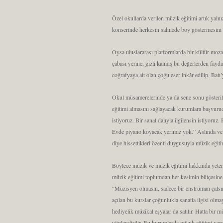
Özel okullarda verilen müzik eğitimi artık yaln
konserinde herkesin sahnede boy göstermesini s
Oysa uluslararası platformlarda bir kültür mozai
çabası yerine, gizli kalmış bu değerlerden fayd
coğrafyaya ait olan çoğu eser inkâr edilip, Batı’y
Okul müsamerelerinde ya da sene sonu gösteri
eğitimi almasını sağlayacak kurumlara başvuru
istiyoruz. Bir sanat dalıyla ilgilensin istiyoru
Evde piyano koyacak yerimiz yok.” Aslında veli
diye hissettikleri özenti duygusuyla müzik eğitim
Böylece müzik ve müzik eğitimi hakkında yeterin
müzik eğitimi toplumdan her kesimin bütçesine u
“Müzisyen olmasın, sadece bir enstrüman çalsın” 
açılan bu kurslar çoğunlukla sanatla ilgisi olma
hediyelik müzikal eşyalar da satılır. Hatta bi
yönlendirilir. Bu kurumlarda müzik eğitimi ve