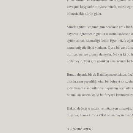
kavuşma kaygısıdır. Böylece müzik, müzik eğiti
bilinçsizlikle sürüp gider.
Müzik eğitimi, çoğunluğun nezdinde artık bir ho
alıyorsa, öğretmenin günün o saatini sadece o ö
eğitim almak istemediği iletilir. Eğer müzik eği
memnuniyetle ilişki sonlanır. Oysa bir enstrüm
durmak, geriye gitmek demektir. Ne var ki bu 
üretemeyip, yeni gibi gözüken ama aslında birbi
Bunun dışında bir de Batılılaşma etkisinde, öze
uluslararası geçerliliği olan bir belgeyi ibraz e
ideal yaşam standartlarına ulaşmanın aracı olarak
bulunulan sistem kişiyi bu furyaya katılmaya z
Hakiki değeriyle müzik ve müzisyen insanoğlu iç
düşüren, henüz sırrına vâkıf olunamayan müz
05-09-2023 09:40