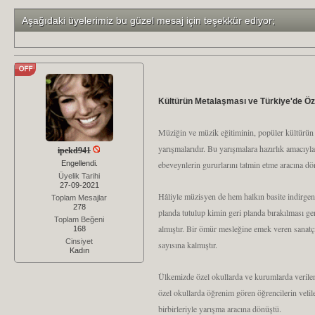
Aşağıdaki üyelerimiz bu güzel mesaj için teşekkür ediyor;
Kültürün Metalaşması ve Türkiye'de Öze
Müziğin ve müzik eğitiminin, popüler kültürün b
yarışmalarıdır. Bu yarışmalara hazırlık amacıyla
ipekd941
Engellendi.
ebeveynlerin gururlarını tatmin etme aracına dö
Üyelik Tarihi
27-09-2021
Hâliyle müzisyen de hem halkın basite indirgenmi
Toplam Mesajlar
278
planda tutulup kimin geri planda bırakılması ger
Toplam Beğeni
almıştır. Bir ömür mesleğine emek veren sanatçı
168
Cinsiyet
sayısına kalmıştır.
Kadın
Ülkemizde özel okullarda ve kurumlarda verilen
özel okullarda öğrenim gören öğrencilerin velil
birbirleriyle yarışma aracına dönüştü.