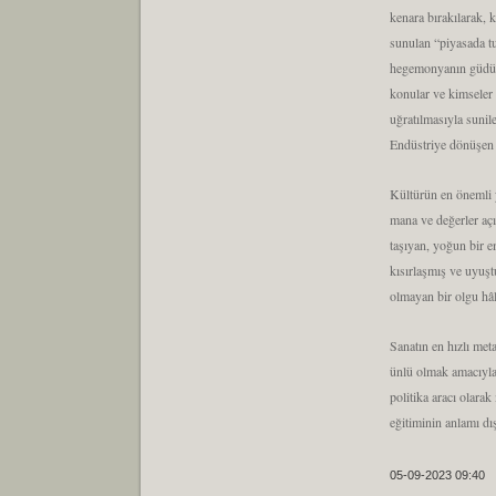
kenara bırakılarak, 
sunulan “piyasada tu
hegemonyanın güdümün
konular ve kimseler 
uğratılmasıyla sunil
Endüstriye dönüşen 
Kültürün en önemli ya
mana ve değerler açıs
taşıyan, yoğun bir e
kısırlaşmış ve uyuşt
olmayan bir olgu hâli
Sanatın en hızlı met
ünlü olmak amacıyla 
politika aracı olara
eğitiminin anlamı dı
05-09-2023 09:40