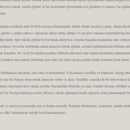
 Böylece müzik, müzik eğitimi ve bir enstrümanı öğrenmenin asıl gerekleri ve manası, bu eğiti
gider.
luğun nezdinde artık bir hobi aracına dönüşmüştür. Mutlu olmak suretiyle yapılır, sıkıntı duyul
 günün o saatini sadece o öğrenciye tahsis etmiş olduğu ve ona göre zamanını planladığı hiç hesa
iği iletilir. Eğer müzik eğitimi bir kurumda alınıyorsa, senenin başında imzalanmış olan sözleşme 
sonlanır. Oysa bir enstrüman çalma amacıyla müzik eğitimi, aslında toplumumuzun hobiden anlad
ek demektir. Ne var ki bu hakikat popüler kültürün etkisinde olan toplum tarafından anlaşılam
i gözüken ama aslında birbirinin aynı olan çok fazla sayıda popüler kültür ürününü üretir durur.
 Batılılaşma etkisinde, özel okul ve kurumlarda “Uluslararası Sertifika ve Diploma” başlığı alt
iği olan bir belgeyi ibraz etmek amacıyla verilir ve alınır. Özellikle Amerika’da bir üniversiteye 
arına ulaşmanın aracı olarak görülür. Panolardaki afişlerde yer alan, isimleri okunan, tebrikler al
şiyi bu furyaya katılmaya zorlar. Böylece müzik eğitiminin fayda sağlayan yönü pazarlanarak b
ik ve müzisyen insanoğlu için su kadar elzemdir. Toplumu dönüştüren, iyileştiren, parlak zekala
rına vâkıf olunamayan müziği boşa harcamayalım…