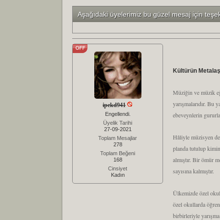
Aşağıdaki üyelerimiz bu güzel mesaj için teşe
Kültürün Metalaş
Müziğin ve müzik eği
yarışmalarıdır. Bu y
ipekd941
Engellendi.
ebeveynlerin gururla
Üyelik Tarihi
27-09-2021
Hâliyle müzisyen de 
Toplam Mesajlar
278
planda tutulup kimin
Toplam Beğeni
almıştır. Bir ömür m
168
Cinsiyet
sayısına kalmıştır.
Kadın
Ülkemizde özel okull
özel okullarda öğren
birbirleriyle yarışm