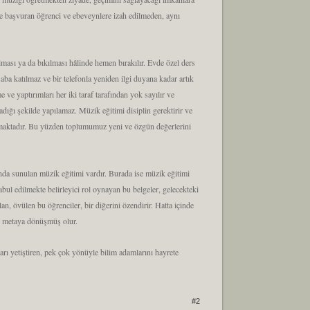
me başvuran öğrenci ve ebeveynlere izah edilmeden, aynı
ması ya da bıkılması hâlinde hemen bırakılır. Evde özel ders
ba katılmaz ve bir telefonla yeniden ilgi duyana kadar artık
ve yaptırımları her iki taraf tarafından yok sayılır ve
ığı şekilde yapılamaz. Müzik eğitimi disiplin gerektirir ve
amaktadır. Bu yüzden toplumumuz yeni ve özgün değerlerini
ında sunulan müzik eğitimi vardır. Burada ise müzik eğitimi
kabul edilmekte belirleyici rol oynayan bu belgeler, gelecekteki
an, övülen bu öğrenciler, bir diğerini özendirir. Hatta içinde
ir metaya dönüşmüş olur.
rı yetiştiren, pek çok yönüyle bilim adamlarını hayrete
#2