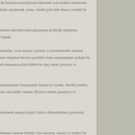
r ilk başlarda insanoğlunun bilincinde yeni ufuklar oluşturmuş
ezler oluşturmak yerine, sürekli gelir elde etmeye yönelik bir
italizm etkisinde küreselleşmenin en büyük silahlarına
 başladı.
m kuşamdan, yeme içmeye, gelenek ve göreneklerden sanatsal
oplumu oluşturan bireyin genellikle fazla sorgulamadan uyduğu bir
ltı manasına gelen kültürü bir araç olarak görmeye ve
e toplumlarının oluşmasında önemli rol oynadı. Sürekli yeniden
 olan suni kültür sunulur. Böylece sürekli genişliyor ve
genişletmek amacıyla değil, kitleye dönüştürülmüş genişlemiş
 toplumuna sunulan ürünün veya unsurun, manası ve kalitesi bir