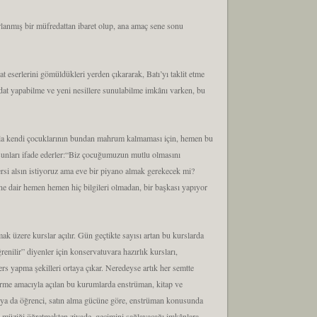
ırlanmış bir müfredattan ibaret olup, ana amaç sene sonu
t eserlerini gömüldükleri yerden çıkararak, Batı’yı taklit etme
edat yapabilme ve yeni nesillere sunulabilme imkânı varken, bu
kla kendi çocuklarının bundan mahrum kalmaması için, hemen bu
şunları ifade ederler:“Biz çocuğumuzun mutlu olmasını
 dersi alsın istiyoruz ama eve bir piyano almak gerekecek mi?
ne dair hemen hemen hiç bilgileri olmadan, bir başkası yapıyor
k üzere kurslar açılır. Gün geçtikte sayısı artan bu kurslarda
nilir” diyenler için konservatuvara hazırlık kursları,
ers yapma şekilleri ortaya çıkar. Neredeyse artık her semtte
 verme amacıyla açılan bu kurumlarda enstrüman, kitap ve
i ya da öğrenci, satın alma gücüne göre, enstrüman konusunda
 müziği öğretmekten ziyade, geçimini sağlayacağı imkânlara