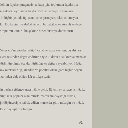
lojinin faydacı pragmatist anlayışıyla, toplumun faydasına
n giderek sıyrılmaya başlar. Faydacı anlayışın yanı sıra,
i hiçbir şekilde ilgi alanı içine girmeyen, takip edilmeyen
ur. Doğallığın ve doğal sürecin bu şekilde ve sürekli sekteye
le toplumu kültürü bu şekilde bir endüstriye dönüştürür.
nesans’ın yüceleştirdiği” sanat ve sanat eserleri, taşıdıkları
leri açısından değerlendirilir. Öyle ki derin nitelikler ve manalar
ltürün üretilmiş standart ürününe eş değer sayılabiliyor. Hatta
k nitelendirilip, standart ve popüler olana göre hiçbir değeri
erinden elde edilen kâr arttıkça azalır.
nün başlıca eğlence aracı hâline geldi. Eğlenmek amacıyla müzik,
lduğu için popüler olan müzik, medyanın dayattığı müzik,
tiği düşüncesiyle iştirak edilen konserler gibi, müziğin ve müzik
erle paylaşıyor olacağız.
#1