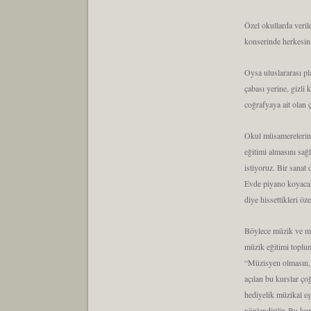
Özel okullarda veril
konserinde herkesin
Oysa uluslararası pl
çabası yerine, gizli
coğrafyaya ait olan ç
Okul müsamerelerind
eğitimi almasını sa
istiyoruz. Bir sanat
Evde piyano koyacak 
diye hissettikleri öz
Böylece müzik ve müz
müzik eğitimi toplum
“Müzisyen olmasın, sa
açılan bu kurslar ço
hediyelik müzikal e
yönlendirilir. Bu k