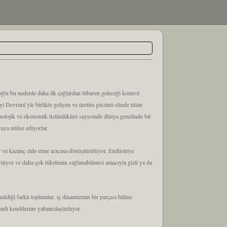
oğlu bu nedenle daha ilk çağlardan itibaren geleceği kontrol
yi Devrimi’yle birlikte gelişen ve üretim gücünü elinde tutan
knolojik ve ekonomik üstünlükleri sayesinde dünya genelinde bir
aya nüfuz ediyorlar.
 ve kazanç elde etme aracına dönüştürülüyor. Endüstriye
ırılıyor ve daha çok tüketimin sağlanabilmesi amacıyla gizli ya da
ildiği farklı toplumlar, iç dinamizmin bir parçası hâline
di kendilerine yabancılaştırılıyor.