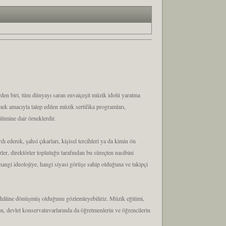
erden biri, tüm dünyayı saran envaiçeşit müzik idolü yaratma
lmek amacıyla talep edilen müzik sertifika programları,
timine dair örneklerdir.
 ederek, şahsi çıkarları, kişisel tercihleri ya da kimin ön
ler, direktörler topluluğu tarafından bu süreçten nasibini
 hangi ideolojiye, hangi siyasi görüşe sahip olduğuna ve takipçi
ı hâline dönüşmüş olduğunu gözlemleyebiliriz. Müzik eğitimi,
ken, devlet konservatuvarlarında da öğretmenlerin ve öğrencilerin