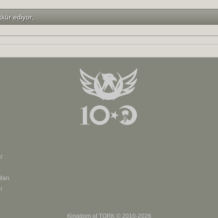
kkür ediyor;
r
ları
ı
Kingdom of
TORK
© 2010-2026