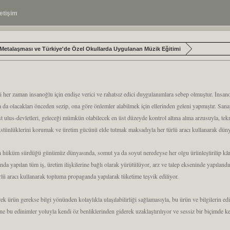
letişim
Metalaşması ve Türkiye'de Özel Okullarda Uygulanan Müzik Eğitimi
ği her zaman insanoğlu için endişe verici ve rahatsız edici duygulanımlara sebep olmuştur. İnsan
a da olacakları önceden sezip, ona göre önlemler alabilmek için ellerinden geleni yapmıştır. Sana
 ulus-devletleri, geleceği mümkün olabilecek en üst düzeyde kontrol altına alma arzusuyla, te
tünlüklerini korumak ve üretim gücünü elde tutmak maksadıyla her türlü aracı kullanarak düny
nin hüküm sürdüğü günümüz dünyasında, somut ya da soyut neredeyse her olgu ürünleştirilip kâr
nda yapılan tüm iş, üretim ilişkilerine bağlı olarak yürütülüyor, arz ve talep ekseninde yapıland
ürlü aracı kullanarak topluma propaganda yapılarak tüketime teşvik ediliyor.
k ürün gerekse bilgi yönünden kolaylıkla ulaşılabilirliği sağlamasıyla, bu ürün ve bilgilerin edin
e bu edinimler yoluyla kendi öz benliklerinden giderek uzaklaştırılıyor ve sessiz bir biçimde ken