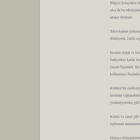
Bilgiye kolaylıkla u
olsa da bu etkileşim
amaca dönüştü.
Teknolojinin gelişme
dönüşerek, farklı coğ
İnsanın doğal ve ken
faaliyetlere kadar h
yaşam biçimidir. Bu
kullanmaya başladıla
Kültürü bir endüstri
üretimin sağlanabilme
yenileniyormuş gibi
Kültür ve sanat gibi
toplumun tamamının t
Metaya dönüştürülen 