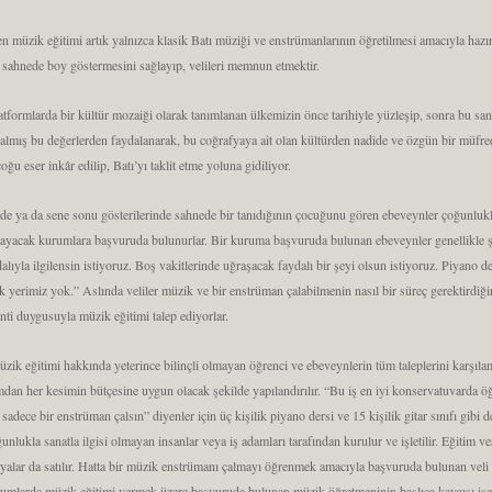
en müzik eğitimi artık yalnızca klasik Batı müziği ve enstrümanlarının öğretilmesi amacıyla haz
 sahnede boy göstermesini sağlayıp, velileri memnun etmektir.
atformlarda bir kültür mozaiği olarak tanımlanan ülkemizin önce tarihiyle yüzleşip, sonra bu sana
 kalmış bu değerlerden faydalanarak, bu coğrafyaya ait olan kültürden nadide ve özgün bir müfr
oğu eser inkâr edilip, Batı’yı taklit etme yoluna gidiliyor.
e ya da sene sonu gösterilerinde sahnede bir tanıdığının çocuğunu gören ebeveynler çoğunlu
ğlayacak kurumlara başvuruda bulunurlar. Bir kuruma başvuruda bulunan ebeveynler genellikle 
 dalıyla ilgilensin istiyoruz. Boş vakitlerinde uğraşacak faydalı bir şeyi olsun istiyoruz. Piyano
yerimiz yok.” Aslında veliler müzik ve bir enstrüman çalabilmenin nasıl bir süreç gerektirdiği
enti duygusuyla müzik eğitimi talep ediyorlar.
ik eğitimi hakkında yeterince bilinçli olmayan öğrenci ve ebeveynlerin tüm taleplerini karşılama
dan her kesimin bütçesine uygun olacak şekilde yapılandırılır. “Bu iş en iyi konservatuvarda öğre
dece bir enstrüman çalsın” diyenler için üç kişilik piyano dersi ve 15 kişilik gitar sınıfı gibi d
ğunlukla sanatla ilgisi olmayan insanlar veya iş adamları tarafından kurulur ve işletilir. Eğitim
şyalar da satılır. Hatta bir müzik enstrümanı çalmayı öğrenmek amacıyla başvuruda bulunan vel
urumlarda müzik eğitimi vermek üzere başvuruda bulunan müzik öğretmeninin başlıca kaygısı ise