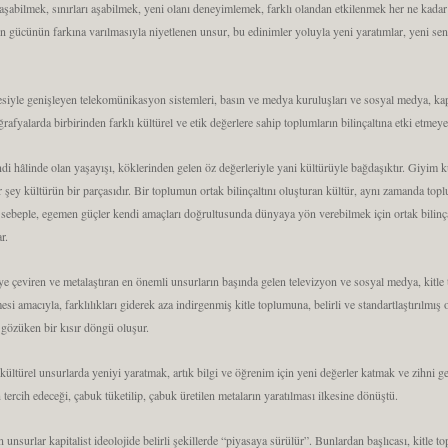
laşabilmek, sınırları aşabilmek, yeni olanı deneyimlemek, farklı olandan etkilenmek her ne kada
in gücünün farkına varılmasıyla niyetlenen unsur, bu edinimler yoluyla yeni yaratımlar, yeni sent
siyle genişleyen telekomünikasyon sistemleri, basın ve medya kuruluşları ve sosyal medya, kap
rafyalarda birbirinden farklı kültürel ve etik değerlere sahip toplumların bilinçaltına etki etmeye
di hâlinde olan yaşayışı, köklerinden gelen öz değerleriyle yani kültürüyle bağdaşıktır. Giyi
er şey kültürün bir parçasıdır. Bir toplumun ortak bilinçaltını oluşturan kültür, aynı zamanda t
 sebeple, egemen güçler kendi amaçları doğrultusunda dünyaya yön verebilmek için ortak bilinça
r.
ye çeviren ve metalaştıran en önemli unsurların başında gelen televizyon ve sosyal medya, kitl
si amacıyla, farklılıkları giderek aza indirgenmiş kitle toplumuna, belirli ve standartlaştırılmış
 gözüken bir kısır döngü oluşur.
 kültürel unsurlarda yeniyi yaratmak, artık bilgi ve öğrenim için yeni değerler katmak ve zihni 
ercih edeceği, çabuk tüketilip, çabuk üretilen metaların yaratılması ilkesine dönüştü.
unsurlar kapitalist ideolojide belirli şekillerde “piyasaya sürülür”. Bunlardan başlıcası, kitle