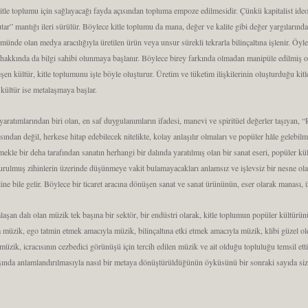
kitle toplumu için sağlayacağı fayda açısından topluma empoze edilmesidir. Çünkü kapitalist ideo
tar” mantığı ileri sürülür. Böylece kitle toplumu da mana, değer ve kalite gibi değer yargılarında
de olan medya aracılığıyla üretilen ürün veya unsur sürekli tekrarla bilinçaltına işlenir. Öyle k
hakkında da bilgi sahibi olunmaya başlanır. Böylece birey farkında olmadan manipüle edilmiş ol
eşen kültür, kitle toplumunu işte böyle oluşturur. Üretim ve tüketim ilişkilerinin oluşturduğu kit
kültür ise metalaşmaya başlar.
ratımlarından biri olan, en saf duygulanımların ifadesi, manevi ve spiritüel değerler taşıyan, “Rö
ından değil, herkese hitap edebilecek nitelikte, kolay anlaşılır olmaları ve popüler hâle gelebilme
mekle bir deha tarafından sanatın herhangi bir dalında yaratılmış olan bir sanat eseri, popüler kü
urulmuş zihinlerin üzerinde düşünmeye vakit bulamayacakları anlamsız ve işlevsiz bir nesne olara
ne bile gelir. Böylece bir ticaret aracına dönüşen sanat ve sanat ürününün, eser olarak manası, üz
alaşan dalı olan müzik tek başına bir sektör, bir endüstri olarak, kitle toplumun popüler kültürü
müzik, ego tatmin etmek amacıyla müzik, bilinçaltına etki etmek amacıyla müzik, klibi güzel o
k müzik, icracısının cezbedici görünüşü için tercih edilen müzik ve ait olduğu topluluğu temsil et
şında anlamlandırılmasıyla nasıl bir metaya dönüştürüldüğünün öyküsünü bir sonraki sayıda sizl