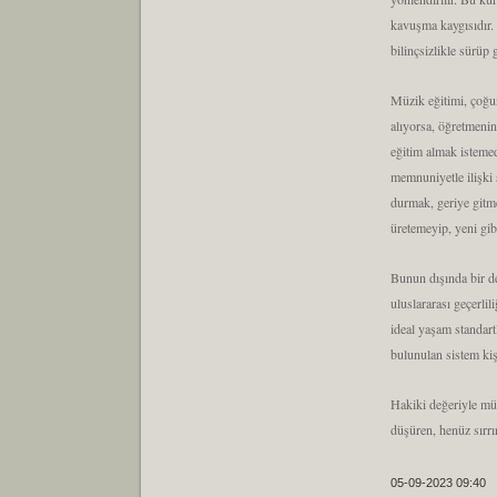
kavuşma kaygısıdır.
bilinçsizlikle sürüp 
Müzik eğitimi, çoğun
alıyorsa, öğretmenin
eğitim almak istemed
memnuniyetle ilişki 
durmak, geriye gitm
üretemeyip, yeni gib
Bunun dışında bir de
uluslararası geçerlil
ideal yaşam standartl
bulunulan sistem ki
Hakiki değeriyle müz
düşüren, henüz sır
05-09-2023 09:40