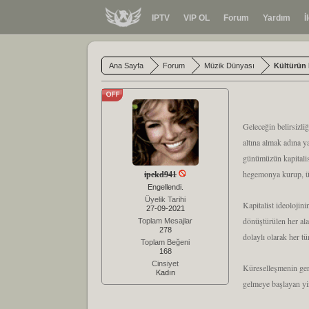
IPTV
VIP OL
Forum
Yardım
İ
Ana Sayfa
Forum
Müzik Dünyası
Kültürün 
Geleceğin belirsizli
altına almak adına y
günümüzün kapitalist
hegemonya kurup, üs
ipekd941
Engellendi.
Üyelik Tarihi
Kapitalist ideoloji
27-09-2021
dönüştürülen her ala
Toplam Mesajlar
278
dolaylı olarak her t
Toplam Beğeni
168
Cinsiyet
Küreselleşmenin gere
Kadın
gelmeye başlayan yin