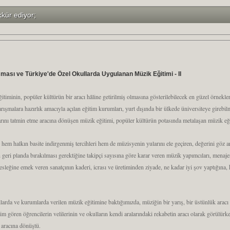
kkür ediyor;
ması ve Türkiye'de Özel Okullarda Uygulanan Müzik Eğitimi - II
timinin, popüler kültürün bir aracı hâline getirilmiş olmasına gösterilebilecek en güzel örnekl
arışmalara hazırlık amacıyla açılan eğitim kurumları, yurt dışında bir ülkede üniversiteye girebi
rını tatmin etme aracına dönüşen müzik eğitimi, popüler kültürün potasında metalaşan müzik eği
hem halkın basite indirgenmiş tercihleri hem de müzisyenin yularını ele geçiren, değerini göz ardı
 geri planda bırakılması gerektiğine takipçi sayısına göre karar veren müzik yapımcıları, menajer
esleğine emek veren sanatçının kaderi, icrası ve üretiminden ziyade, ne kadar iyi şov yaptığına,
arda ve kurumlarda verilen müzik eğitimine baktığımızda, müziğin bir yarış, bir üstünlük arac
im gören öğrencilerin velilerinin ve okulların kendi aralarındaki rekabetin aracı olarak görülür
a aracına dönüştü.