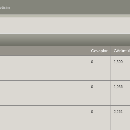
letişim
Cevaplar
Görüntü
0
1,300
0
1,036
0
2,261