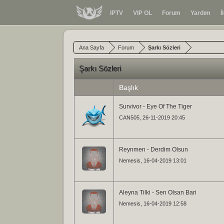
IPTV
VIP OL
Forum
Yardım
İ
Ana Sayfa
Forum
Şarkı Sözleri
Şarkı Sözleri
Başlık
Survivor - Eye Of The Tiger
CAN505
, 26-11-2019 20:45
Reynmen - Derdim Olsun
Nemesis
, 16-04-2019 13:01
Aleyna Tilki - Sen Olsan Bari
Nemesis
, 16-04-2019 12:58