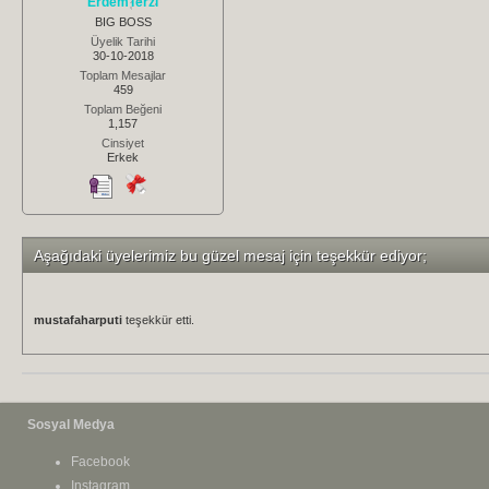
ErdemTerzi
BIG BOSS
Üyelik Tarihi
30-10-2018
Toplam Mesajlar
459
Toplam Beğeni
1,157
Cinsiyet
Erkek
Aşağıdaki üyelerimiz bu güzel mesaj için teşekkür ediyor;
mustafaharputi
teşekkür etti.
Sosyal Medya
Facebook
Instagram