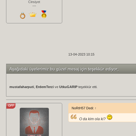
Cinsiyet
---
13-04-2023 10:15
Aşağıdaki üyelerimiz bu güzel mesaj için teşekkür ediyor;
mustafaharputi
,
ErdemTerzi
ve
UtkuGARIP
teşekkür etti.
NoRtH57 Dedi:
↑
O da kim ola ki?