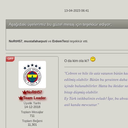
13-04-2023 06:41
Aşağıdaki üyelerimiz bu güzel mesaj için teşekkür ediyor;
NoRtH57
,
mustafaharputi
ve
ErdemTerzi
teşekkür etti.
O da kim ola ki?
"Cebren ve hile ile aziz vatanın bütün kal
edilmiş olabilir. Bütün bu şeraitten daha
içinde bulunabilirler. Hatta bu iktidar sa
NoRtH57
bitap düşmüş olabilir.
Team Leader
Ey Türk istikbalinin evladı! İşte, bu ahv
Üyelik Tarihi
asil kanda mevcuttur."
14-12-2018
Toplam Mesajlar
711
Toplam Beğeni
11,301