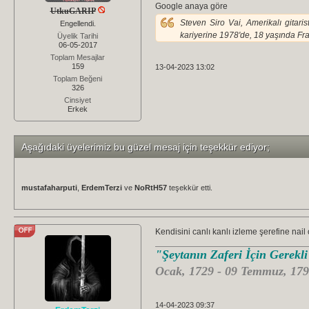
Google anaya göre
UtkuGARIP
Steven Siro Vai, Amerikalı gitar
Engellendi.
kariyerine 1978'de, 18 yaşında Fra
Üyelik Tarihi
06-05-2017
Toplam Mesajlar
159
13-04-2023 13:02
Toplam Beğeni
326
Cinsiyet
Erkek
Aşağıdaki üyelerimiz bu güzel mesaj için teşekkür ediyor;
mustafaharputi
,
ErdemTerzi
ve
NoRtH57
teşekkür etti.
Kendisini canlı kanlı izleme şerefine nai
"Şeytanın Zaferi İçin Gerekl
Ocak, 1729 - 09 Temmuz, 179
14-04-2023 09:37