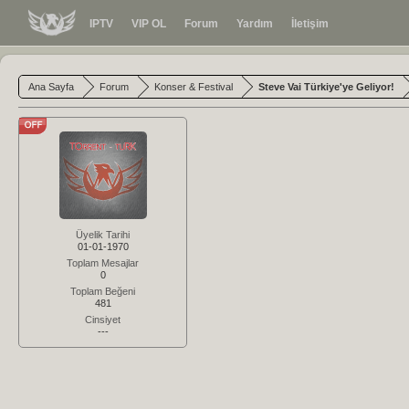
IPTV
VIP OL
Forum
Yardım
İletişim
Ana Sayfa
Forum
Konser & Festival
Steve Vai Türkiye'ye Geliyor!
Üyelik Tarihi
01-01-1970
Toplam Mesajlar
0
Toplam Beğeni
481
Cinsiyet
---