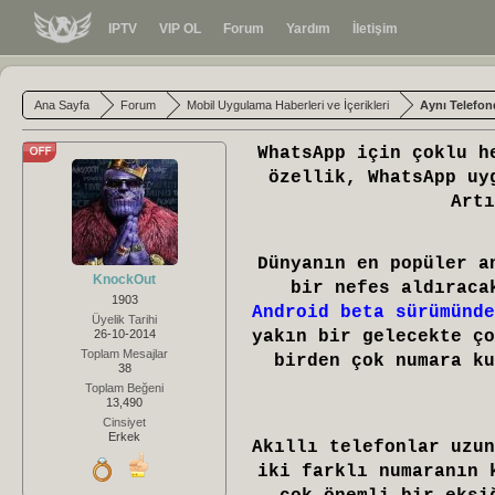
IPTV
VIP OL
Forum
Yardım
İletişim
Ana Sayfa
Forum
Mobil Uygulama Haberleri ve İçerikleri
Aynı Telefon
WhatsApp için çoklu h
özellik, WhatsApp uy
Artı
Dünyanın en popüler a
KnockOut
bir nefes aldıraca
1903
Android beta sürümünde
Üyelik Tarihi
26-10-2014
yakın bir gelecekte ço
Toplam Mesajlar
birden çok numara ku
38
Toplam Beğeni
13,490
Cinsiyet
Erkek
Akıllı telefonlar uzun
iki farklı numaranın 