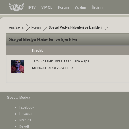
IPTV
VIP OL
Forum
Yardım
İletişim
Ana Sayfa
Forum
Sosyal Medya Haberleri ve İçerikleri
Sosyal Medya Haberleri ve İçerikleri
Başlık
Tam Bir Taklit Ustası Olan Jako Papa...
KnockOut
, 04-08-2023 14:10
Sosyal Medya
Facebook
Instagram
Discord
Revolt