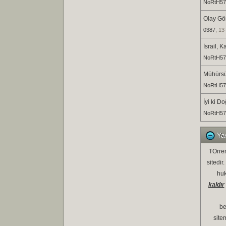
NoRtH57
Olay Gör
0387
, 13
İsrail, K
NoRtH57
Mühürsüz
NoRtH57
İyi ki 
NoRtH57
Yas
TOrren
sitedir
huk
kaldır
be
sitem