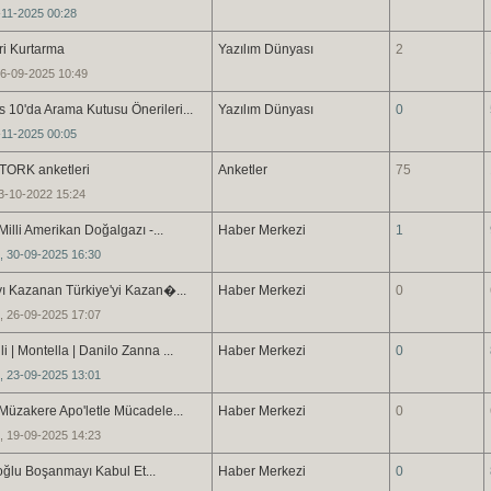
-11-2025 00:28
i Kurtarma
Yazılım Dünyası
2
16-09-2025 10:49
 10'da Arama Kutusu Önerileri...
Yazılım Dünyası
0
-11-2025 00:05
TORK anketleri
Anketler
75
23-10-2022 15:24
 Milli Amerikan Doğalgazı -...
Haber Merkezi
1
, 30-09-2025 16:30
yı Kazanan Türkiye'yi Kazan�...
Haber Merkezi
0
, 26-09-2025 17:07
li | Montella | Danilo Zanna ...
Haber Merkezi
0
, 23-09-2025 13:01
Müzakere Apo'letle Mücadele...
Haber Merkezi
0
, 19-09-2025 14:23
oğlu Boşanmayı Kabul Et...
Haber Merkezi
0