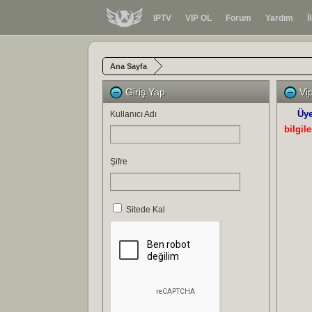
IPTV
VIP OL
Forum
Yardım
İ
Ana Sayfa
Giriş Yap
Vip
Üye
Kullanıcı Adı
bilgile
Şifre
Sitede Kal