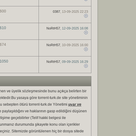
600
0387
, 13-09-2025 22:23
610
NoRtH57
, 12-09-2025 16:08
674
NoRtH57
, 10-09-2025 16:00
1050
NoRtH57
, 09-09-2025 16:29
dinen ve üyelik sözleşmesinde bunu açıkça belirten bir
mektedir.Bu yasaya göre torrent-turk.de site yönetiminin
Bu sebepten ötürü torrent-turk.de Yönetimi
uyar ve
e paylaşıldığını ve haklarının gasp edildiğini düşünen
tişime geçebilirler (Telif hakki belgesi ile
bulunmanız durumunda şikayete konu olan içerikler
ta geçiniz. Sitemizde görüntülenen hiç bir dosya sitede