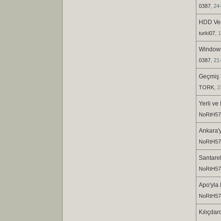
0387
, 24
HDD Ver
turki07
, 
Windows
0387
, 21
Geçmiş 
TORK
, 
Yerli ve
NoRtH57
Ankara'
NoRtH57
Santarel
NoRtH57
Apo'yla 
NoRtH57
Kılıçdar