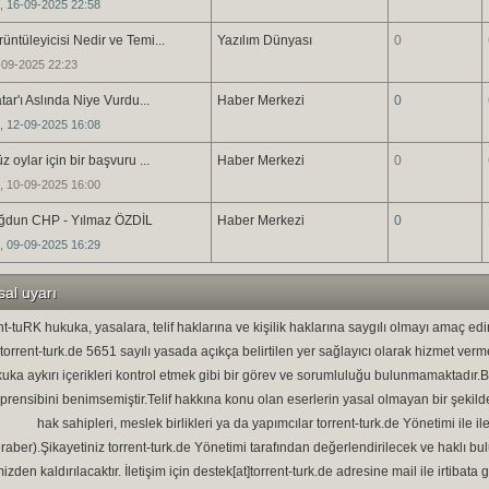
, 16-09-2025 22:58
üntüleyicisi Nedir ve Temi...
Yazılım Dünyası
0
-09-2025 22:23
atar'ı Aslında Niye Vurdu...
Haber Merkezi
0
, 12-09-2025 16:08
 oylar için bir başvuru ...
Haber Merkezi
0
, 10-09-2025 16:00
Doğdun CHP - Yılmaz ÖZDİL
Haber Merkezi
0
, 09-09-2025 16:29
al uyarı
t-tuRK hukuka, yasalara, telif haklarına ve kişilik haklarına saygılı olmayı amaç e
. torrent-turk.de 5651 sayılı yasada açıkça belirtilen yer sağlayıcı olarak hizmet ver
uka aykırı içerikleri kontrol etmek gibi bir görev ve sorumluluğu bulunmamaktadır.
prensibini benimsemiştir.Telif hakkına konu olan eserlerin yasal olmayan bir şekild
hak sahipleri, meslek birlikleri ya da yapımcılar torrent-turk.de Yönetimi ile ile
raber).Şikayetiniz torrent-turk.de Yönetimi tarafından değerlendirilecek ve haklı 
izden kaldırılacaktır. İletişim için destek[at]torrent-turk.de adresine mail ile irtiba