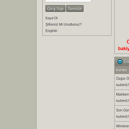
Kayıt Ol
Şifrenizi Mi Unuttunuz?
English
Ö
baki
Gün
KONU 
Özgür Öz
NoRtH57
Mahkeme 
NoRtH57
Son Günl
NoRtH57
Windows