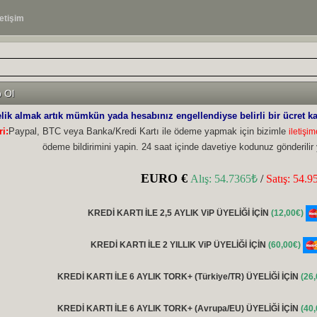
letişim
 Ol
lik almak artık mümkün yada hesabınız engellendiyse belirli bir ücret karş
ri:
Paypal, BTC veya Banka/Kredi Kartı ile ödeme yapmak için bizimle
iletişim
ödeme bildirimini yapin. 24 saat içinde davetiye kodunuz gönderilir
KREDİ KARTI İLE 2,5 AYLIK ViP ÜYELİĞİ İÇİN
(12,00€)
KREDİ KARTI İLE 2 YILLIK ViP ÜYELİĞİ İÇİN
(60,00€)
KREDİ KARTI İLE 6 AYLIK TORK+ (Türkiye/TR) ÜYELİĞİ İÇİN
(26
KREDİ KARTI İLE 6 AYLIK TORK+ (Avrupa/EU) ÜYELİĞİ İÇİN
(40