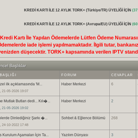
KREDİ KARTI İLE 12 AYLIK TORK+ (Türkiye/TR) ÜYELİĞİ İÇİN
(37
KREDİ KARTI İLE 12 AYLIK TORK+ (Avrupa/EU) ÜYELİĞİ İÇİN
(60
Kredi Kartı İle Yapılan Ödemelerde Lütfen Ödeme Numarasını
demelerde iade işlemi yapılmamaktadır. İlgili tutar, bankanız
yenizden düşecektir. TORK+ kapsamında verilen IPTV standa
cel Başlıklar
BAŞLIĞI
FORUM
CEVAPLAR
el ilk açıklamasında 'M...
Haber Merkezi
6
, 21-05-2026 19:07
Mutlak Butlan dedi... Kılı�...
Haber Merkezi
2
, 21-05-2026 19:02
erde Dinlediğiniz Şarkı �...
Sohbet & Eğlence Bölümü
268
, 24-10-2022 17:48
 Kurulum Aşamaları İçin Ta...
Yazılım Dünyası
3