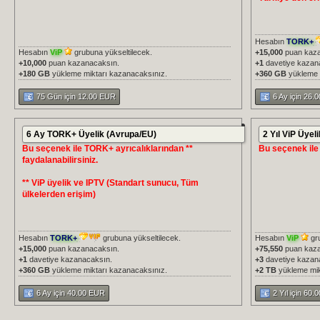
Hesabın
TORK+
Hesabın
ViP
grubuna yükseltilecek.
+15,000
puan kaza
+10,000
puan kazanacaksın.
+1
davetiye kazan
+180 GB
yükleme miktarı kazanacaksınız.
+360 GB
yükleme 
75 Gün için 12.00 EUR
6 Ay için 26.
6 Ay TORK+ Üyelik (Avrupa/EU)
2 Yıl ViP Üyeli
Bu seçenek ile TORK+ ayrıcalıklarından **
Bu seçenek ile V
faydalanabilirsiniz.
** ViP üyelik ve IPTV (Standart sunucu, Tüm
ülkelerden erişim)
Hesabın
TORK+
grubuna yükseltilecek.
Hesabın
ViP
gru
+15,000
puan kazanacaksın.
+75,550
puan kaza
+1
davetiye kazanacaksın.
+3
davetiye kazan
+360 GB
yükleme miktarı kazanacaksınız.
+2 TB
yükleme mik
6 Ay için 40.00 EUR
2 Yıl için 60