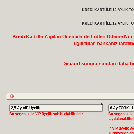
KREDİ KARTI İLE 12 AYLIK TO
KREDİ KARTI İLE 12 AYLIK TO
Kredi Kartı İle Yapılan Ödemelerde Lütfen Ödeme Numa
İlgili tutar, bankanız tara
Discord sunucusundan daha hızl
2,5 Ay ViP Üyelik
6 Ay TORK+ Üy
Bu seçenek ile ViP üyelik sahibi olabilirsiniz
Bu seçenek ile
faydalanabilirsi
** ViP üyelik 
Türkiye'den er