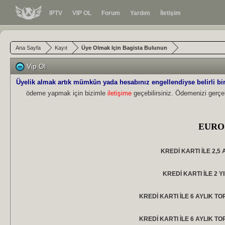
IPTV
VIP OL
Forum
Yardım
İletişim
Ana Sayfa
Kayıt
Üye Olmak Için Bagista Bulunun
Vip Ol
Üyelik almak artık mümkün yada hesabınız engellendiyse belirli bir ü
ödeme yapmak için bizimle
iletişime
geçebilirsiniz.
Ödemenizi gerçek
KREDİ KARTI İLE 2,5 
KREDİ KARTI İLE 2 YI
KREDİ KARTI İLE 6 AYLIK TOR
KREDİ KARTI İLE 6 AYLIK TO